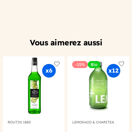
Vous aimerez aussi
-15%
Bio
Add to wishlist
Add to
ROUTIN 1883
LEMONAID & CHARITEA