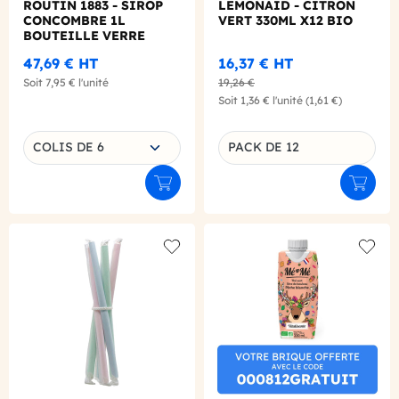
ROUTIN 1883 - SIROP
LEMONAID - CITRON
CONCOMBRE 1L
VERT 330ML X12 BIO
BOUTEILLE VERRE
47,69 €
HT
16,37 €
HT
Soit
7,95 €
l'unité
19,26 €
Soit
1,36 €
l'unité
(1,61 €)
Choisissez une déclinaison
COLIS DE 6
PACK DE 12
Déclinaison du produit
Ajouter au panier
Ajouter
Add to wishlist
Add to