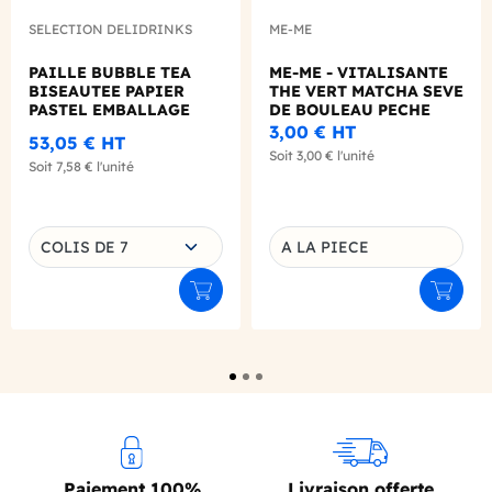
SELECTION DELIDRINKS
ME-ME
PAILLE BUBBLE TEA
ME-ME - VITALISANTE
BISEAUTEE PAPIER
THE VERT MATCHA SEVE
PASTEL EMBALLAGE
DE BOULEAU PECHE
INDIVIDUEL Ø12 L.260
BLANCHE 330ML X1 BIO
3,00 €
HT
53,05 €
HT
MM X200
Soit
3,00 €
l'unité
Soit
7,58 €
l'unité
Choisissez une déclinaison
COLIS DE 7
A LA PIECE
Déclinaison du produit
Ajouter au panier
Ajouter
Paiement 100%
Livraison offerte