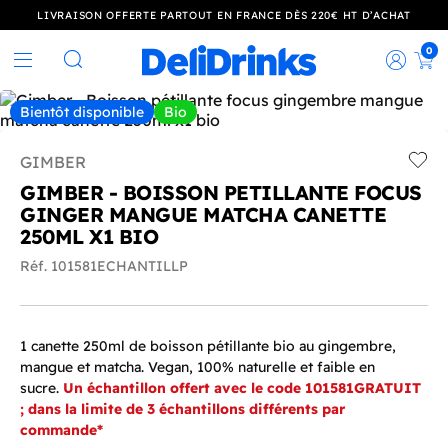
LIVRAISON OFFERTE PARTOUT EN FRANCE DÈS 220€ HT D’ACHAT
0
Rec
Rechercher
Bientôt disponible
Bio
GIMBER
Add t
GIMBER - BOISSON PETILLANTE FOCUS
GINGER MANGUE MATCHA CANETTE
250ML X1 BIO
Réf. 101581ECHANTILLP
1 canette 250ml de boisson pétillante bio au gingembre,
mangue et matcha. Vegan, 100% naturelle et faible en
sucre.
Un échantillon offert avec le code 101581GRATUIT
; dans la limite de 3 échantillons différents par
commande*