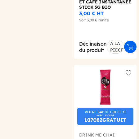
ET CAFE INSTANTANÉE
STICK 5G BIO
3,00 €
HT
Soit
3,00 €
l'unité
Déclinaison
A LA
Ajou
du produit
PIECE
Add t
DRINK ME CHAI