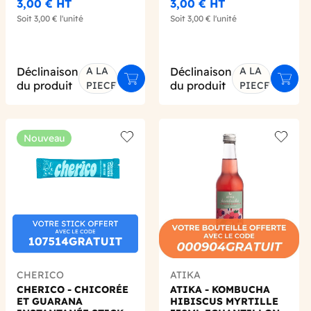
CITRON VERT 330ML
3,00 €
HT
3,00 €
HT
X1
Soit
3,00 €
l'unité
Soit
3,00 €
l'unité
Déclinaison
A LA
Déclinaison
A LA
er au panier
Ajouter au panier
Ajout
du produit
du produit
PIECE
PIECE
Nouveau
 wishlist
Add to wishlist
Add to 
CHERICO
ATIKA
CHERICO - CHICORÉE
ATIKA - KOMBUCHA
ET GUARANA
HIBISCUS MYRTILLE