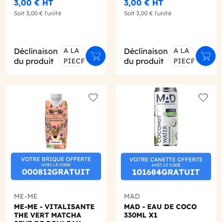
FRAMBOISE GRENADE
3,00 €
HT
3,00 €
HT
330ML X1
Soit
3,00 €
l'unité
Soit
3,00 €
l'unité
Déclinaison
A LA
Déclinaison
A LA
ter au panier
Ajouter au panier
Ajout
du produit
du produit
PIECE
PIECE
o wishlist
Add to wishlist
Add to
ME-ME
MAD
ME-ME - VITALISANTE
MAD - EAU DE COCO
THE VERT MATCHA
330ML X1