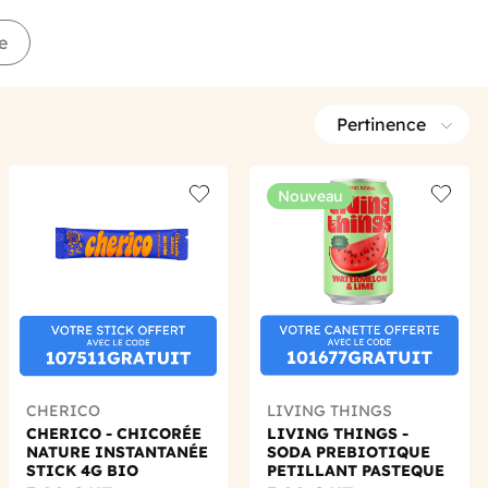
e
Pertinence
Nouveau
 wishlist
Add to wishlist
Add to 
CHERICO
LIVING THINGS
CHERICO - CHICORÉE
LIVING THINGS -
NATURE INSTANTANÉE
SODA PREBIOTIQUE
STICK 4G BIO
PETILLANT PASTEQUE