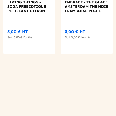
LIVING THINGS -
EMBRACE - THE GLACE
SODA PREBIOTIQUE
AMSTERDAM THE NOIR
PETILLANT CITRON
FRAMBOISE PECHE
GINGEMBRE 330ML X1
CANETTE 330ML X1
3,00 €
HT
3,00 €
HT
Soit
3,00 €
l'unité
Soit
3,00 €
l'unité
ter au panier