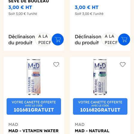
SEVE DE BOULEAU
PECHE BLANCHE
3,00 €
HT
3,00 €
HT
330ML X1 BIO
Soit
3,00 €
l'unité
Soit
3,00 €
l'unité
Déclinaison
A LA
Déclinaison
A LA
ter au panier
Ajouter au panier
Ajout
du produit
du produit
PIECE
PIECE
o wishlist
Add to wishlist
Add to
MAD
MAD
MAD - VITAMIN WATER
MAD - NATURAL