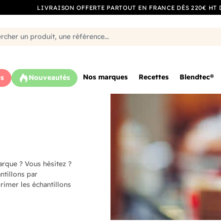
LIVRAISON OFFERTE PARTOUT EN FRANCE DÈS 220€ HT 
Nos marques
Recettes
Blendtec®
s
Nouveautés
rque ? Vous hésitez ?
ntillons par
rimer les échantillons