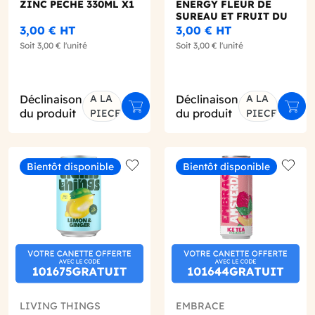
ZINC PECHE 330ML X1
ENERGY FLEUR DE
SUREAU ET FRUIT DU
CAFE 330ML X1
3,00 €
HT
3,00 €
HT
Soit
3,00 €
l'unité
Soit
3,00 €
l'unité
Déclinaison
A LA
Déclinaison
A LA
ter au panier
Ajouter au panier
Ajout
du produit
du produit
PIECE
PIECE
Bientôt disponible
Bientôt disponible
o wishlist
Add to wishlist
Add to
LIVING THINGS
EMBRACE