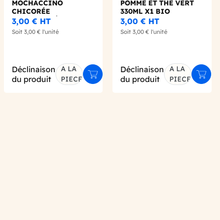
MOCHACCINO
POMME ET THE VERT
CHICORÉE
330ML X1 BIO
INSTANTANÉE STICK
3,00 €
HT
3,00 €
HT
5G BIO
Soit
3,00 €
l'unité
Soit
3,00 €
l'unité
Déclinaison
A LA
Déclinaison
A LA
er au panier
Ajouter au panier
Ajout
du produit
du produit
PIECE
PIECE
 wishlist