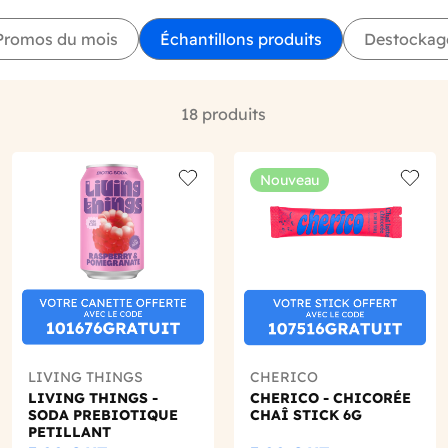
Promos du mois
Échantillons produits
Destockag
18 produits
Nouveau
o wishlist
Add to wishlist
Add to
LIVING THINGS
CHERICO
LIVING THINGS -
CHERICO - CHICORÉE
SODA PREBIOTIQUE
CHAÎ STICK 6G
PETILLANT