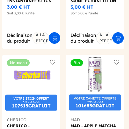
INSTANTANÉE STICK
330ML ECHANTILLON
5G BIO
X1 BIO
3,00 €
HT
3,00 €
HT
Soit
3,00 €
l'unité
Soit
3,00 €
l'unité
Déclinaison
A LA
Déclinaison
A LA
er au panier
Ajouter au panier
Ajout
du produit
du produit
PIECE
PIECE
Nouveau
Bio
 wishlist
Add to wishlist
Add to 
CHERICO
MAD
CHERICO -
MAD - APPLE MATCHA