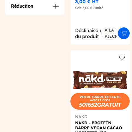
X1 BIO
3,00 €
HT
Réduction
Soit
3,00 €
l'unité
Déclinaison
A LA
Ajou
du produit
PIECE
Add t
NAKD
NAKD - PROTEIN
BARRE VEGAN CACAO