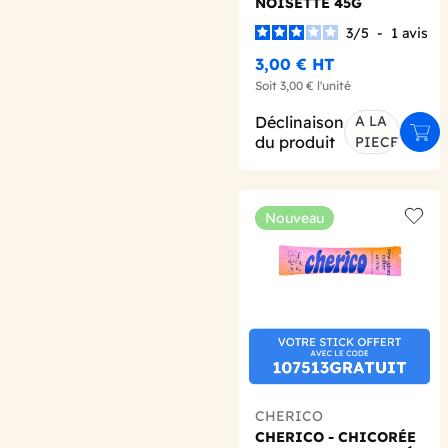
NOISETTE 45G
ECHANTILLON X1
3
/
5
-
1
avis
3,00 €
HT
Soit
3,00 €
l'unité
Déclinaison
A LA
Ajou
du produit
PIECE
Nouveau
Add t
CHERICO
CHERICO - CHICORÉE