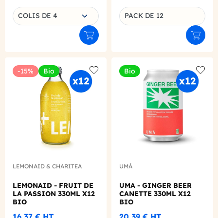
Choisissez une déclinaison
COLIS DE 4
PACK DE 12
Déclinaison du produit
Ajouter au panier
Ajouter
-15%
Bio
Bio
Add to wishlist
Add to
LEMONAID & CHARITEA
UMÀ
LEMONAID - FRUIT DE
UMA - GINGER BEER
LA PASSION 330ML X12
CANETTE 330ML X12
BIO
BIO
16,37 €
HT
20,39 €
HT