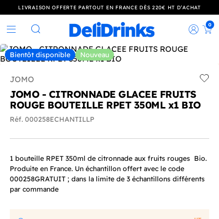
LIVRAISON OFFERTE PARTOUT EN FRANCE DÈS 220€ HT D’ACHAT
0
Rec
Rechercher
Bientôt disponible
Nouveau
JOMO
Add t
JOMO - CITRONNADE GLACEE FRUITS
ROUGE BOUTEILLE RPET 350ML x1 BIO
Réf. 000258ECHANTILLP
1 bouteille RPET 350ml de citronnade aux fruits rouges Bio.
Produite en France. Un échantillon offert avec le code
000258GRATUIT ; dans la limite de 3 échantillons différents
par commande