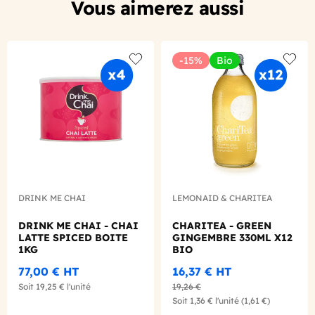
Vous aimerez aussi
-15%
Bio
Add to wishlist
Add to
DRINK ME CHAI
LEMONAID & CHARITEA
DRINK ME CHAI - CHAI
CHARITEA - GREEN
LATTE SPICED BOITE
GINGEMBRE 330ML X12
1KG
BIO
77,00 €
HT
16,37 €
HT
Soit
19,25 €
l'unité
19,26 €
Soit
1,36 €
l'unité
(1,61 €)