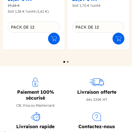
19,26 €
Soit
1,70 €
l'unité
Soit
1,36 €
l'unité
(1,61 €)
PACK DE 12
PACK DE 12
Déclinaison du produit
Déclinaison du produit
Ajouter au panier
Ajouter
Paiement 100%
Livraison offerte
sécurisé
dès 220€ HT
CB, Visa ou Mastercard
Livraison rapide
Contactez-nous