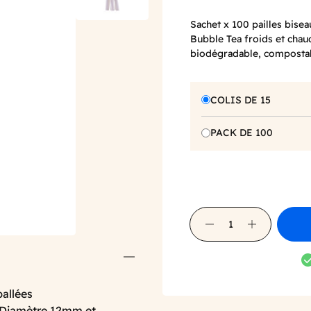
Sachet x 100 pailles bise
Bubble Tea froids et ch
biodégradable, composta
COLIS DE 15
PACK DE 100
ballées
. Diamètre 12mm et