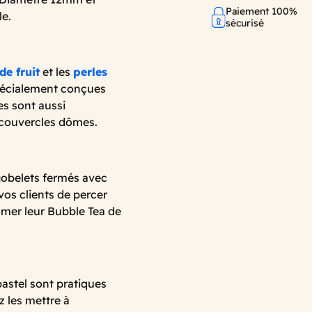
Paiement 100%
e.
sécurisé
de fruit
et les
perles
pécialement conçues
es sont aussi
 couvercles dômes.
 gobelets fermés avec
vos clients de percer
mmer leur Bubble Tea de
pastel sont pratiques
z les mettre à