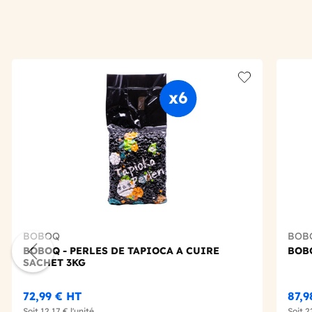
Add to wishlis
BOBOQ
BOB
BOBOQ - PERLES DE TAPIOCA A CUIRE
BOBO
SACHET 3KG
72,99 €
HT
87,9
Soit
12,17 €
l'unité
Soit
2