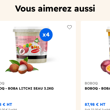
Vous aimerez aussi
t
Add to wishlist
OQ
BOBOQ
Q - BOBA LITCHI SEAU 3.2KG
BOBOQ - BOBA
8 €
HT
87,98 €
HT
2,00 €
l'unité
Soit
22,00 €
l'unit