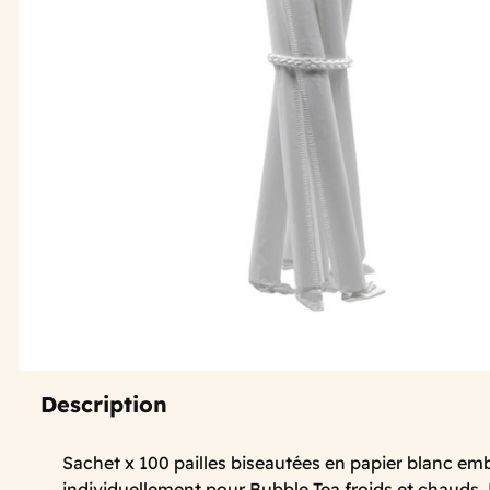
Description
Sachet x 100 pailles biseautées en papier blanc em
individuellement pour Bubble Tea froids et chauds