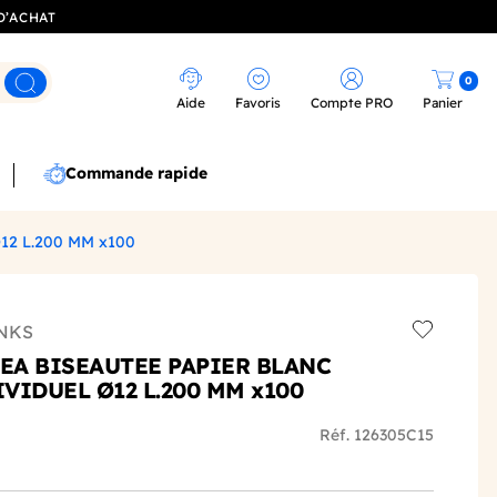
D’ACHAT
0
Rechercher
Aide
Favoris
Compte PRO
Panier
Commande rapide
2 L.200 MM x100
NKS
Add to wis
TEA BISEAUTEE PAPIER BLANC
VIDUEL Ø12 L.200 MM x100
Réf. 126305C15