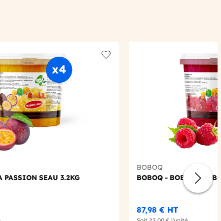
Add to wishlist
BOBOQ
 PASSION SEAU 3.2KG
BOBOQ - BOBA FRAMBO
87,98 €
HT
é
Soit
22,00 €
l'unité