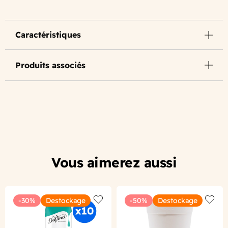
Caractéristiques
Produits associés
Vous aimerez aussi
-30%
Destockage
-50%
Destockage
Add to wishlist
Add to