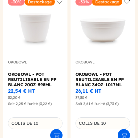
-30%
Destockage
-30%
Destockage
Add to wishlist
Add to
OKOBOWL
OKOBOWL
OKOBOWL - POT
OKOBOWL - POT
REUTILISABLE EN PP
REUTILISABLE EN PP
BLANC 20OZ-598ML
BLANC 34OZ-1017ML
Ø118MM X1
Ø167MM X1
22,54 €
HT
26,11 €
HT
32,20 €
37,30 €
Soit
2,25 €
l'unité
(3,22 €)
Soit
2,61 €
l'unité
(3,73 €)
COLIS DE 10
COLIS DE 10
Déclinaison du produit
Déclinaison du produit
Ajouter au panier
Ajouter