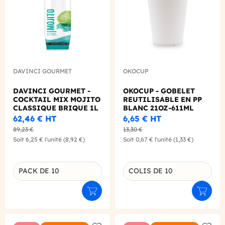
DAVINCI GOURMET
OKOCUP
DAVINCI GOURMET -
OKOCUP - GOBELET
COCKTAIL MIX MOJITO
REUTILISABLE EN PP
CLASSIQUE BRIQUE 1L
BLANC 21OZ-611ML
X10
Ø90MM X1
62,46 €
HT
6,65 €
HT
89,23 €
13,30 €
Soit
6,25 €
l'unité
(8,92 €)
Soit
0,67 €
l'unité
(1,33 €)
PACK DE 10
COLIS DE 10
Déclinaison du produit
Déclinaison du produit
Ajouter au panier
Ajouter