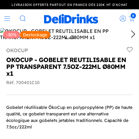
LIVRAISON OFFERTE PARTOUT EN FRANCE DÈS 220€ HT D’ACHAT
0
Rec
Rechercher
-30%
Destockage
OKOCUP
Add t
OKOCUP - GOBELET REUTILISABLE EN
PP TRANSPARENT 7.5OZ-222ML Ø80MM
x1
Réf. 700401C10
Gobelet réutilisable ÖkoCup en polypropylène (PP) de haute
qualité, ce gobelet transparent est une alternative
écologique aux gobelets jetables traditionnels. Capacité de
7.5oz/222ml