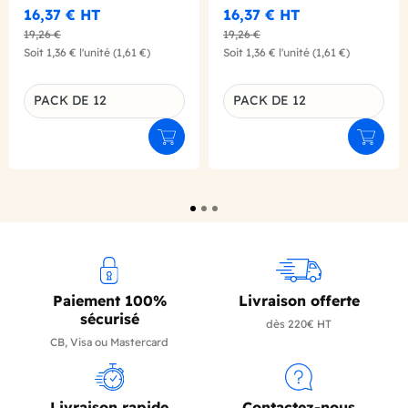
16,37 €
HT
16,37 €
HT
19,26 €
19,26 €
Soit
1,36 €
l'unité
(1,61 €)
Soit
1,36 €
l'unité
(1,61 €)
PACK DE 12
PACK DE 12
Déclinaison du produit
Déclinaison du produit
Ajouter au panier
Ajouter
Paiement 100%
Livraison offerte
sécurisé
dès 220€ HT
CB, Visa ou Mastercard
Livraison rapide
Contactez-nous