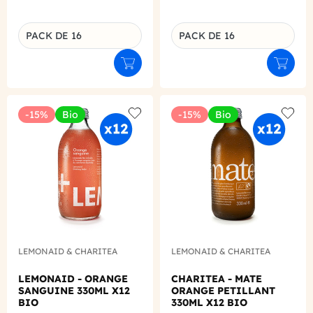
PACK DE 16
PACK DE 16
Déclinaison du produit
Déclinaison du produit
Ajouter au panier
Ajouter
-15%
Bio
-15%
Bio
Add to wishlist
Add to
LEMONAID & CHARITEA
LEMONAID & CHARITEA
LEMONAID - ORANGE
CHARITEA - MATE
SANGUINE 330ML X12
ORANGE PETILLANT
BIO
330ML X12 BIO