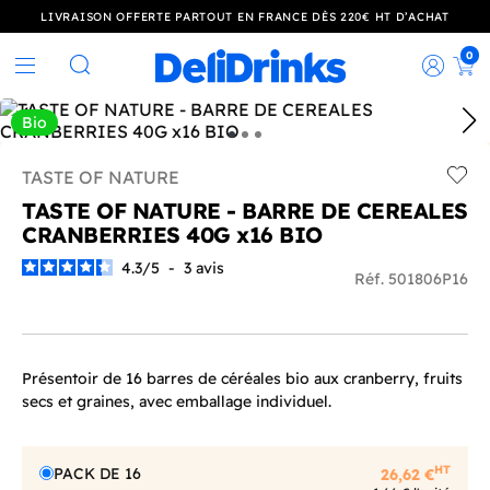
LIVRAISON OFFERTE PARTOUT EN FRANCE DÈS 220€ HT D’ACHAT
0
Rec
Rechercher
Bio
TASTE OF NATURE
Add t
TASTE OF NATURE - BARRE DE CEREALES
CRANBERRIES 40G x16 BIO
4.3
/
5
-
3
avis
Réf. 501806P16
Présentoir de 16 barres de céréales bio aux cranberry, fruits
secs et graines, avec emballage individuel.
HT
PACK DE 16
26,62 €