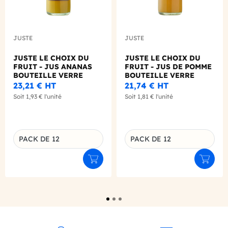
JUSTE
JUSTE
JUSTE LE CHOIX DU
JUSTE LE CHOIX DU
FRUIT - JUS ANANAS
FRUIT - JUS DE POMME
BOUTEILLE VERRE
BOUTEILLE VERRE
250ML X12
250ML X12
23,21 €
HT
21,74 €
HT
Soit
1,93 €
l'unité
Soit
1,81 €
l'unité
PACK DE 12
PACK DE 12
Déclinaison du produit
Déclinaison du produit
Ajouter au panier
Ajouter