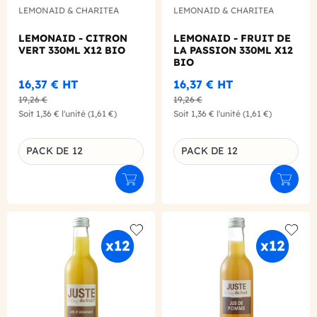
LEMONAID & CHARITEA
LEMONAID & CHARITEA
LEMONAID - CITRON
LEMONAID - FRUIT DE
VERT 330ML X12 BIO
LA PASSION 330ML X12
BIO
16,37 €
HT
16,37 €
HT
19,26 €
19,26 €
Soit
1,36 €
l'unité
(1,61 €)
Soit
1,36 €
l'unité
(1,61 €)
PACK DE 12
PACK DE 12
Déclinaison du produit
Déclinaison du produit
Ajouter au panier
Ajouter
Add to wishlist
Add to