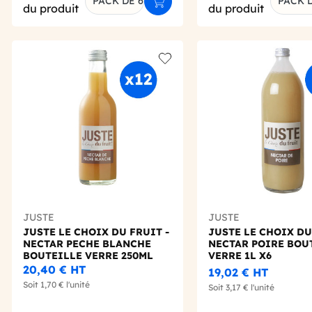
PACK DE 6
PACK D
Ajouter au panier
du produit
du produit
Add to wishlist
JUSTE
JUSTE
JUSTE LE CHOIX DU FRUIT -
JUSTE LE CHOIX DU
NECTAR PECHE BLANCHE
NECTAR POIRE BOU
BOUTEILLE VERRE 250ML
VERRE 1L X6
X12
20,40 €
HT
19,02 €
HT
Soit
1,70 €
l'unité
Soit
3,17 €
l'unité