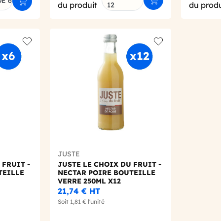
E 6
Ajouter au panier
Ajouter au panier
du produit
du produ
12
Add to wishlist
Add to wishlist
JUSTE
 FRUIT -
JUSTE LE CHOIX DU FRUIT -
TEILLE
NECTAR POIRE BOUTEILLE
VERRE 250ML X12
21,74 €
HT
Soit
1,81 €
l'unité