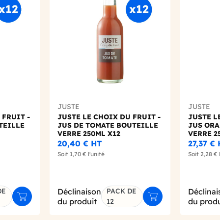
Add to wishlist
Add to wishlist
JUSTE
JUSTE
 FRUIT -
JUSTE LE CHOIX DU FRUIT -
JUSTE L
TEILLE
JUS DE TOMATE BOUTEILLE
JUS ORA
VERRE 250ML X12
VERRE 2
20,40 €
HT
27,37 €
Soit
1,70 €
l'unité
Soit
2,28 €
DE
Déclinaison
PACK DE
Déclinai
Ajouter au panier
Ajouter au panier
du produit
du produ
12