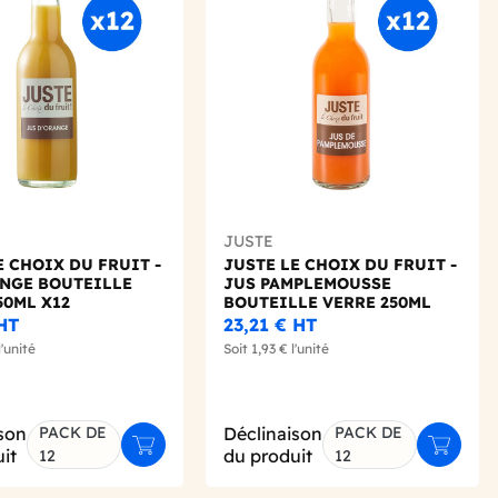
Add to wishlist
Add to 
JUSTE
E CHOIX DU FRUIT -
JUSTE LE CHOIX DU FRUIT -
NGE BOUTEILLE
JUS PAMPLEMOUSSE
50ML X12
BOUTEILLE VERRE 250ML
X12
HT
23,21 €
HT
l'unité
Soit
1,93 €
l'unité
son
PACK DE
Déclinaison
PACK DE
Ajouter au panier
Ajouter 
it
du produit
12
12