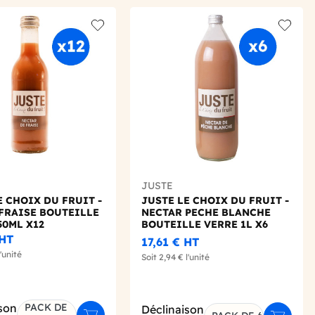
Add to wishlist
Add to 
JUSTE
E CHOIX DU FRUIT -
JUSTE LE CHOIX DU FRUIT -
FRAISE BOUTEILLE
NECTAR PECHE BLANCHE
50ML X12
BOUTEILLE VERRE 1L X6
HT
17,61 €
HT
'unité
Soit
2,94 €
l'unité
son
PACK DE
Déclinaison