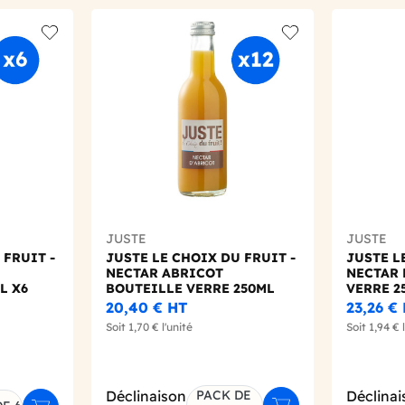
Add to wishlist
Add to wishlist
JUSTE
JUSTE
 FRUIT -
JUSTE LE CHOIX DU FRUIT -
JUSTE L
NECTAR ABRICOT
NECTAR 
L X6
BOUTEILLE VERRE 250ML
VERRE 2
X12
20,40 €
HT
23,26 €
Soit
1,70 €
l'unité
Soit
1,94 €
l
Déclinaison
PACK DE
Déclinai