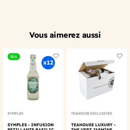
Vous aimerez aussi
Bio
Add to wishlist
Add to
SYMPLES
TEAHOUSE EXCLUSIVES
SYMPLES - INFUSION
TEAHOUSE LUXURY -
PETILLANTE BASILIC
THE VERT JASMINE