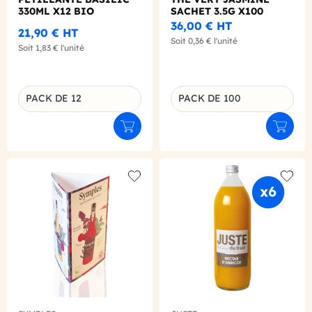
330ML X12 BIO
SACHET 3.5G X100
36,00 €
HT
21,90 €
HT
Soit
0,36 €
l'unité
Soit
1,83 €
l'unité
PACK DE 12
PACK DE 100
Déclinaison du produit
Déclinaison du produit
Ajouter au panier
Ajouter
Add to wishlist
Add to