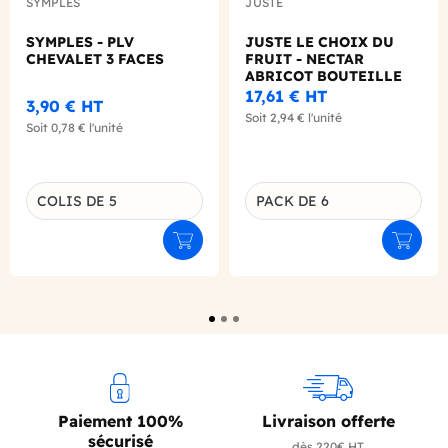
SYMPLES
JUSTE
SYMPLES - PLV
JUSTE LE CHOIX DU
CHEVALET 3 FACES
FRUIT - NECTAR
ABRICOT BOUTEILLE
VERRE 1L X6
17,61 €
HT
3,90 €
HT
Soit
2,94 €
l'unité
Soit
0,78 €
l'unité
COLIS DE 5
PACK DE 6
Déclinaison du produit
Déclinaison du produit
Ajouter au panier
Ajouter
Paiement 100%
Livraison offerte
sécurisé
dès 220€ HT