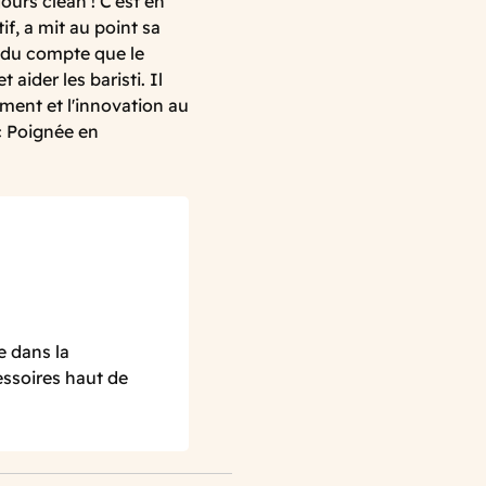
ours clean ! C'est en
if, a mit au point sa
endu compte que le
aider les baristi. Il
ment et l'innovation au
c Poignée en
e dans la
essoires haut de