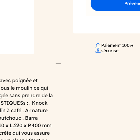
Prévene
Paiement 100%
sécurisé
 avec poignée et
sous le moulin ce qui
gée sans prendre de la
ERISTIQUESs : . Knock
ulin à café . Armature
outchouc . Barra
110 x L.230 x P.400 mm
scrète qui vous assure