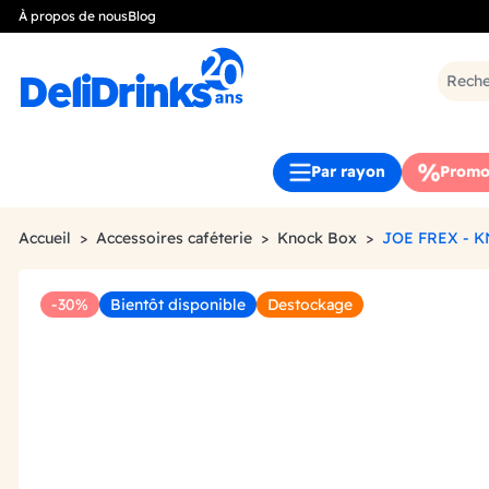
À propos de nous
Blog
Par rayon
Promo
Accueil
Accessoires caféterie
Knock Box
JOE FREX - 
-30%
Bientôt disponible
Destockage