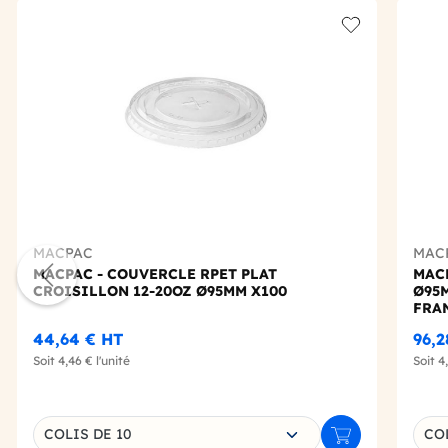
Add to wishlis
MACPAC
MAC
MACPAC - COUVERCLE RPET PLAT
MACP
CROISILLON 12-20OZ Ø95MM X100
Ø95
FRA
44,64 €
HT
96,2
Soit
4,46 €
l'unité
Soit
4
Choisissez une déclinaison
Choi
COLIS DE 10
CO
Ajouter au panie