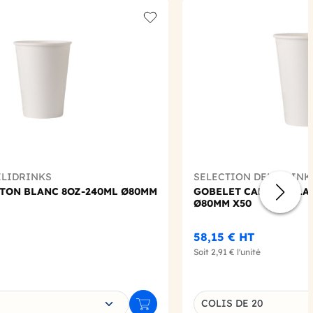
Add to wishlist
ELIDRINKS
SELECTION DELIDRINK
TON BLANC 8OZ-240ML Ø80MM
GOBELET CARTON BLAN
Ø80MM X50
58,15 €
HT
Soit
2,91 €
l'unité
e déclinaison
Choisissez une déclin
COLIS DE 20
Ajouter au panier