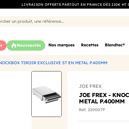
LIVRAISON OFFERTE PARTOUT EN FRANCE DÈS 220€ HT 
Nos marques
Recettes
Blendtec®
s
Nouveautés
KNOCKBOX TIROIR EXCLUSIVE ST EN METAL P.400MM
JOE FREX
JOE FREX - KNO
METAL P.400MM
Réf. 220007P