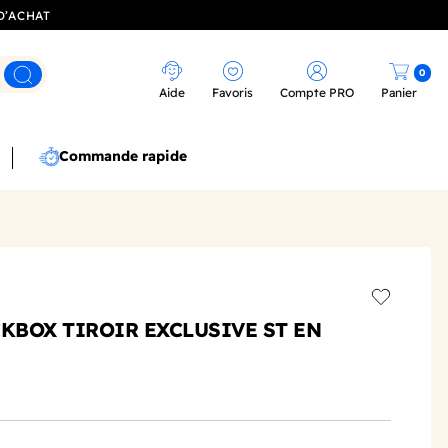
D’ACHAT
0
Rechercher
Aide
Favoris
Compte PRO
Panier
Commande rapide
Add to wis
CKBOX TIROIR EXCLUSIVE ST EN