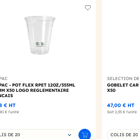
t
Add to wishlist
PAC
SELECTION D
AC - POT FLEX RPET 12OZ/355ML
GOBELET CAR
MM X50 LOGO REGLEMENTAIRE
X50
NCAIS
8 €
HT
47,00 €
HT
,81 €
l'unité
Soit
2,35 €
l'unité
sissez une déclinaison
Choisissez un
LIS DE 20
COLIS DE 20
r
Ajouter au panier