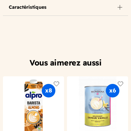
Caractéristiques
Vous aimerez aussi
Add to wishlist
Add to