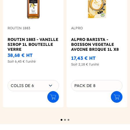
ROUTIN 1883
ALPRO
ROUTIN 1883 - VANILLE
ALPRO BARISTA -
SIROP 1L BOUTEILLE
BOISSON VEGETALE
VERRE
AVOINE BRIQUE 1L X8
38,68 €
HT
17,43 €
HT
Soit
6,45 €
l'unité
Soit
2,18 €
l'unité
Choisissez une déclinaison
COLIS DE 6
PACK DE 8
Déclinaison du produit
Ajouter au panier
Ajouter