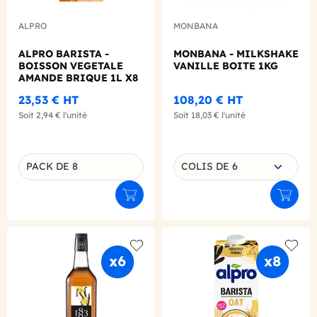
ALPRO
MONBANA
ALPRO BARISTA -
MONBANA - MILKSHAKE
BOISSON VEGETALE
VANILLE BOITE 1KG
AMANDE BRIQUE 1L X8
23,53 €
HT
108,20 €
HT
Soit
2,94 €
l'unité
Soit
18,03 €
l'unité
Choisissez une déclinaison
PACK DE 8
COLIS DE 6
Déclinaison du produit
Ajouter au panier
Ajouter
Add to wishlist
Add to