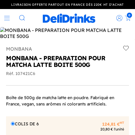
LIVRAISON OFFERTE PARTOUT EN FRANCE DÈS 220€ HT D’ACHAT
0
Rec
Rechercher
MONBANA
Add t
MONBANA - PREPARATION POUR
MATCHA LATTE BOITE 500G
Réf. 107421C6
Boîte de 500g de matcha latte en poudre. Fabriqué en
France, vegan, sans arômes ni colorants artificiels.
HT
COLIS DE 6
124,81 €
20,80 € l'unité