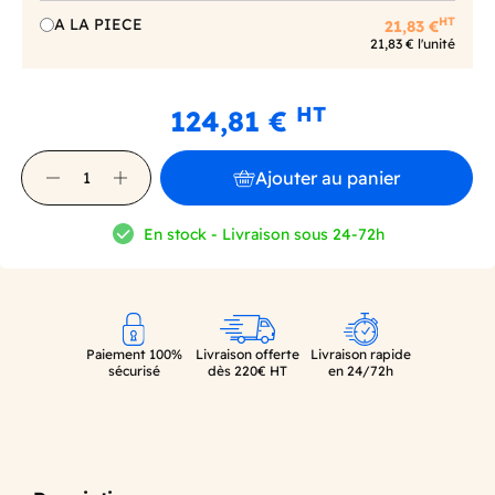
HT
A LA PIECE
21,83 €
21,83 € l'unité
HT
124,81 €
Ajouter au panier
En stock - Livraison sous 24-72h
Paiement 100%
Livraison offerte
Livraison rapide
sécurisé
dès 220€ HT
en 24/72h