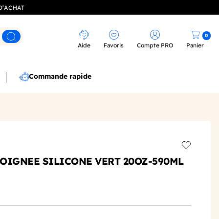
D’ACHAT
0
Rechercher
Aide
Favoris
Compte PRO
Panier
Commande rapide
Add to wis
OIGNEE SILICONE VERT 20OZ-590ML