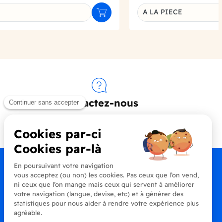
A LA PIECE
Ajouter au panier
u produit
Déclinaison du produi
Contactez-nous
+33 (0)4 90 91 20 80