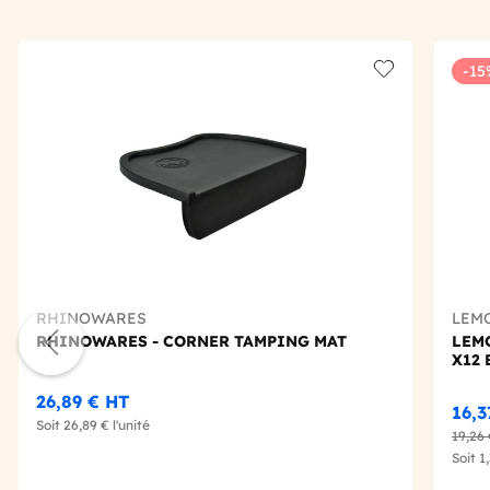
-15
Add to wishlis
RHINOWARES
LEM
RHINOWARES - CORNER TAMPING MAT
LEMO
X12 
26,89 €
HT
16,
Soit
26,89 €
l'unité
19,26
Soit
1