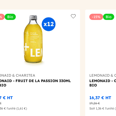
%
Bio
-15%
Bio
t
Add to wishlist
ONAID & CHARITEA
LEMONAID & 
NAID - FRUIT DE LA PASSION 330ML
LEMONAID - 
BIO
BIO
37 €
HT
16,37 €
HT
 €
19,26 €
,36 €
l'unité
(1,61 €)
Soit
1,36 €
l'unité