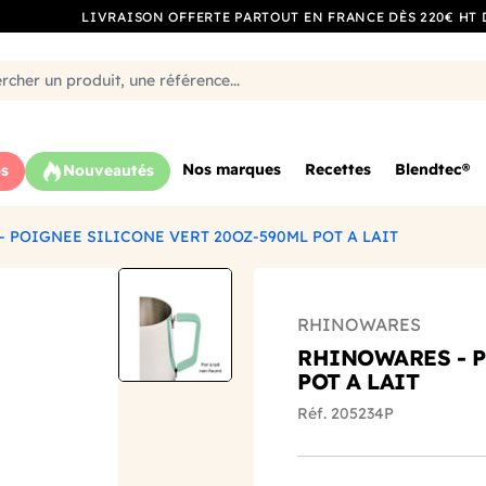
LIVRAISON OFFERTE PARTOUT EN FRANCE DÈS 220€ HT 
Nos marques
Recettes
Blendtec®
s
Nouveautés
 POIGNEE SILICONE VERT 20OZ-590ML POT A LAIT
RHINOWARES
RHINOWARES - P
POT A LAIT
Réf. 205234P