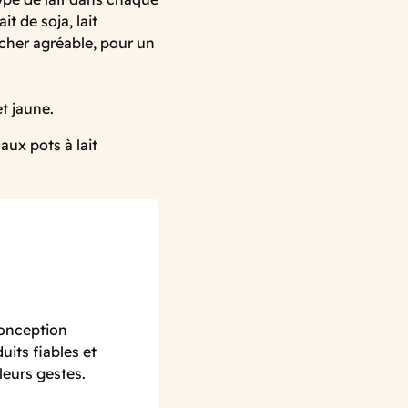
it de soja, lait
ucher agréable, pour un
t jaune.
aux pots à lait
conception
uits fiables et
eurs gestes.