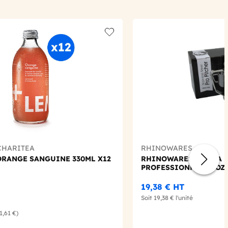
Add to wishlist
CHARITEA
RHINOWARES
ORANGE SANGUINE 330ML X12
RHINOWARES - POT A 
PROFESSIONNEL 20OZ
19,38 €
HT
Soit
19,38 €
l'unité
(1,61 €)