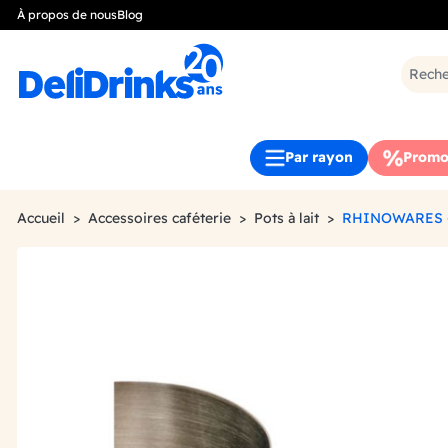
À propos de nous
Blog
Par rayon
Promo
Accueil
Accessoires caféterie
Pots à lait
RHINOWARES -