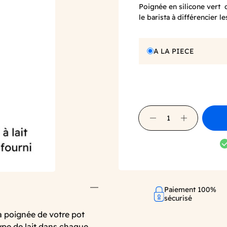
Poignée en silicone vert 
le barista à différencier l
A LA PIECE
Paiement 100%
sécurisé
la poignée de votre pot
 type de lait dans chaque