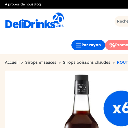
À propos de nous
Blog
Par rayon
Promo
Accueil
Sirops et sauces
Sirops boissons chaudes
ROUT