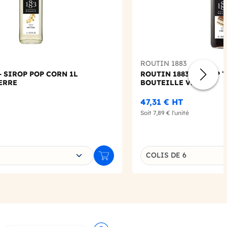
ROUTIN 1883
- SIROP POP CORN 1L
ROUTIN 1883 - SIROP 
ERRE
BOUTEILLE VERRE
47,31 €
HT
Soit
7,89 €
l'unité
e déclinaison
Choisissez une déclin
COLIS DE 6
Ajouter au panier