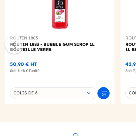
ROUTIN 1883
ROUT
ROUTIN 1883 - BUBBLE GUM SIROP 1L
ROUT
BOUTEILLE VERRE
1L 
50,90 €
HT
42,9
Soit
8,48 €
l'unité
Soit
7
Choisissez une déclinaison
Choi
COLIS DE 6
COL
Ajouter au panie