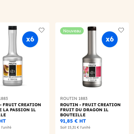
Nouveau
Add to wishlist
Add to 
1883
ROUTIN 1883
- FRUIT CREATION
ROUTIN - FRUIT CREATION
E LA PASSION 1L
FRUIT DU DRAGON 1L
LLE
BOUTEILLE
HT
91,85 €
HT
€
l'unité
Soit
15,31 €
l'unité