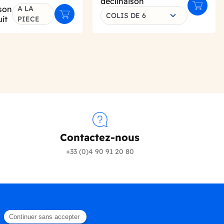
déclinaison
son
A LA
Ajouter 
COLIS DE 6
Ajouter au panier
it
PIECE
Contactez-nous
+33 (0)4 90 91 20 80