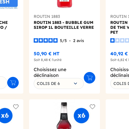
ROUTIN 1883
ROUTIN 
ICHE
ROUTIN 1883 - BUBBLE GUM
ROUTIN 
O /
SIROP 1L BOUTEILLE VERRE
DE THE 
PET
5
/
5
-
2
avis
50,90 €
HT
40,92 €
Soit
8,48 €
l'unité
Soit
6,82 €
Choisissez une
Choisiss
déclinaison
déclinai
Ajouter au panier
COLIS DE 6
COLIS 
Ajouter au panier
Add to wishlist
Add to wishlist