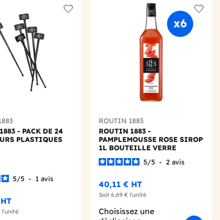
Add to wishlist
Add to 
1883
ROUTIN 1883
883 - PACK DE 24
ROUTIN 1883 -
URS PLASTIQUES
PAMPLEMOUSSE ROSE SIROP
1L BOUTEILLE VERRE
5
/
5
-
2
avis
5
/
5
-
1
avis
40,11 €
HT
Soit
6,69 €
l'unité
€
HT
Choisissez une
€
l'unité