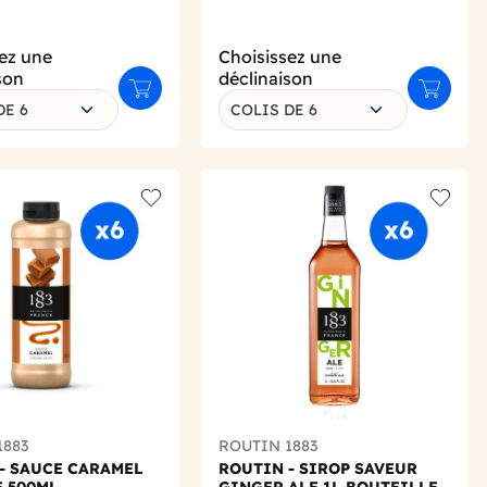
ez une
Choisissez une
son
déclinaison
Ajouter au panier
Ajouter 
DE 6
COLIS DE 6
Add to wishlist
Add to 
1883
ROUTIN 1883
- SAUCE CARAMEL
ROUTIN - SIROP SAVEUR