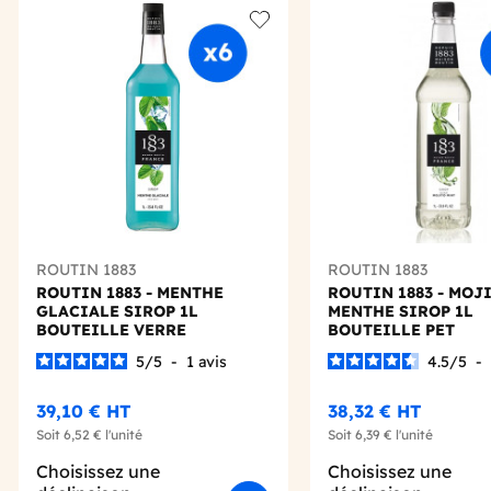
Add to wishlist
ROUTIN 1883
ROUTIN 1883
ROUTIN 1883 - MENTHE
ROUTIN 1883 - MOJ
GLACIALE SIROP 1L
MENTHE SIROP 1L
BOUTEILLE VERRE
BOUTEILLE PET
5
/
5
-
1
avis
4.5
/
5
-
39,10 €
HT
38,32 €
HT
Soit
6,52 €
l'unité
Soit
6,39 €
l'unité
Choisissez une
Choisissez une