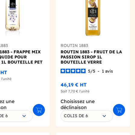
1883
ROUTIN 1883
1883 - FRAPPE MIX
ROUTIN 1883 - FRUIT DE LA
QUIDE POUR
PASSION SIROP 1L
 1L BOUTEILLE PET
BOUTEILLE VERRE
5
/
5
-
1
avis
HT
€
l'unité
46,19 €
HT
Soit
7,70 €
l'unité
ez une
Choisissez une
son
déclinaison
Ajouter au panier
Ajouter 
DE 6
COLIS DE 6