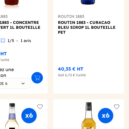
1883
ROUTIN 1883
1883 - CONCENTRE
ROUTIN 1883 - CURACAO
VERT 1L BOUTEILLE
BLEU SIROP 1L BOUTEILLE
PET
1
/
5
-
1
avis
HT
l'unité
40,33 €
HT
ez une
son
Soit
6,72 €
l'unité
Ajouter au panier
DE 6
Add to wishlist
Add to 