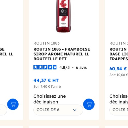
ROUTIN 1883
ROUTIN 
SE
ROUTIN 1883 - FRAMBOISE
ROUTIN 
REL 1L
SIROP AROME NATUREL 1L
BASE LI
BOUTEILLE PET
FRAPPES
4.8
/
5
-
6
avis
60,34 €
Soit
10,06 
44,37 €
HT
Soit
7,40 €
l'unité
Choisissez une
Choisiss
déclinaison
déclinai
Ajouter au panier
Ajouter au panier
COLIS DE 6
COLIS 