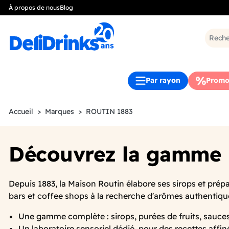
À propos de nous
Blog
Par rayon
Promo
Accueil
Marques
ROUTIN 1883
Découvrez la gamme
Depuis 1883, la Maison Routin élabore ses sirops et pré
bars et coffee shops à la recherche d'arômes authentiqu
Une gamme complète : sirops, purées de fruits, sauces
Un laboratoire sensoriel dédié, pour des recettes affi