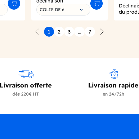
déclinaison
Déclinai
Ajouter au panier
Ajouter au panier
COLIS DE 6
du produ
1
2
3
…
7
Précédent
Suivant
Livraison offerte
Livraison rapide
dès 220€ HT
en 24/72h