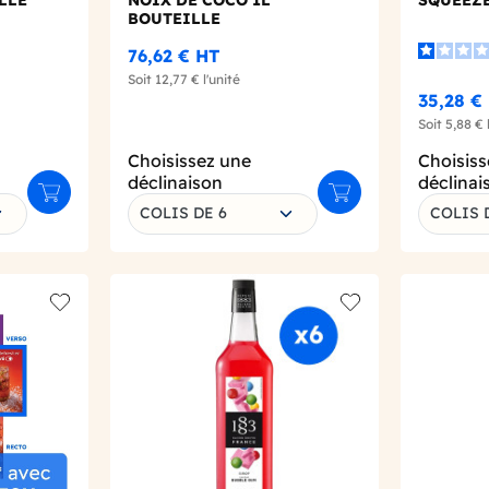
LLE
NOIX DE COCO 1L
SQUEEZE
BOUTEILLE
76,62 €
HT
Soit
12,77 €
l'unité
35,28 €
Soit
5,88 €
Choisissez une
Choisiss
déclinaison
déclinai
Ajouter au panier
Ajouter au panier
COLIS DE 6
COLIS 
Add to wishlist
Add to wishlist