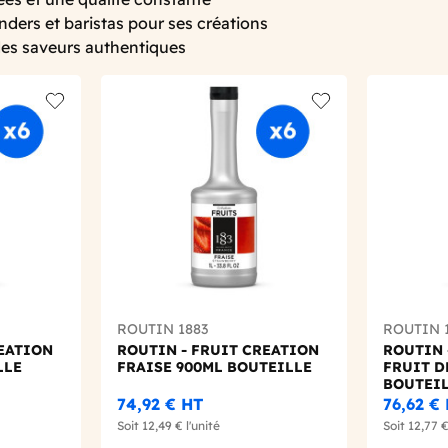
ders et baristas pour ses créations
des saveurs authentiques
Add to wishlist
Add to wishlist
ROUTIN 1883
ROUTIN 
REATION
ROUTIN - FRUIT CREATION
ROUTIN 
LLE
FRAISE 900ML BOUTEILLE
FRUIT D
BOUTEI
74,92 €
HT
76,62 €
Soit
12,49 €
l'unité
Soit
12,77 