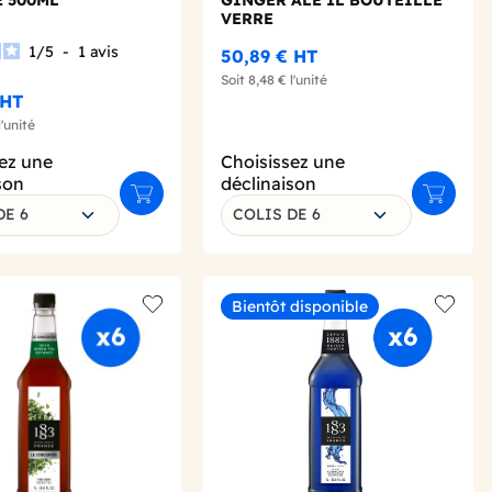
 500ML
GINGER ALE 1L BOUTEILLE
VERRE
1
/
5
-
1
avis
50,89 €
HT
Soit
8,48 €
l'unité
HT
l'unité
ez une
Choisissez une
son
déclinaison
Ajouter au panier
Ajouter 
DE 6
COLIS DE 6
Bientôt disponible
Add to wishlist
Add to 