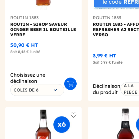
ROUTIN 1883
ROUTIN 1883
ROUTIN - SIROP SAVEUR
ROUTIN 1883 - AFF
GINGER BEER 1L BOUTEILLE
REFRESHER A2 RECT
VERRE
VERSO
50,90 €
HT
Soit
8,48 €
l'unité
3,99 €
HT
Soit
3,99 €
l'unité
Choisissez une
déclinaison
Déclinaison
A LA
Ajouter au panier
COLIS DE 6
du produit
PIECE
Add to wishlist