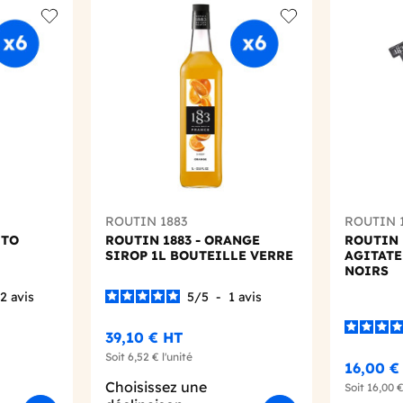
Add to wishlist
Add to wishlist
ROUTIN 1883
ROUTIN 
ITO
ROUTIN 1883 - ORANGE
ROUTIN 1
SIROP 1L BOUTEILLE VERRE
AGITATE
NOIRS
2
avis
5
/
5
-
1
avis
39,10 €
HT
Soit
6,52 €
l'unité
16,00 
Choisissez une
Soit
16,00 