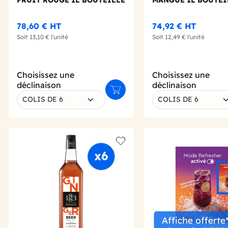
FRUIT ROUGE 1L BOUTEILLE
MANGUE 1L BOUTEI
78,60 €
HT
74,92 €
HT
Soit
13,10 €
l'unité
Soit
12,49 €
l'unité
Choisissez une
Choisissez une
déclinaison
déclinaison
Ajouter au panier
COLIS DE 6
COLIS DE 6
Add to wishlist