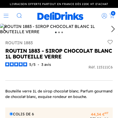
LIVRAISON OFFERTE PARTOUT EN FRANCE DÈS 220€ HT D’ACHAT
0
Rec
Rechercher
ROUTIN 1883
Add t
ROUTIN 1883 - SIROP CHOCOLAT BLANC
1L BOUTEILLE VERRE
5
/
5
-
3
avis
Réf. 115111C6
Bouteille verre 1L de sirop chocolat blanc. Parfum gourmand
de chocolat blanc, exquise rondeur en bouche.
HT
COLIS DE 6
44,34 €