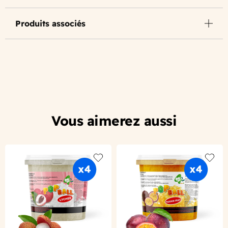
Produits associés
Vous aimerez aussi
Add to wishlist
Add to