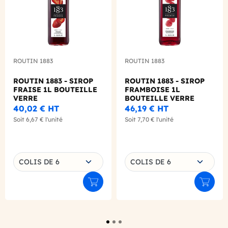
ROUTIN 1883
ROUTIN 1883
ROUTIN 1883 - SIROP
ROUTIN 1883 - SIROP
FRAISE 1L BOUTEILLE
FRAMBOISE 1L
VERRE
BOUTEILLE VERRE
40,02 €
HT
46,19 €
HT
Soit
6,67 €
l'unité
Soit
7,70 €
l'unité
Choisissez une déclinaison
Choisissez une déclinaison
COLIS DE 6
COLIS DE 6
Ajouter au panier
Ajouter