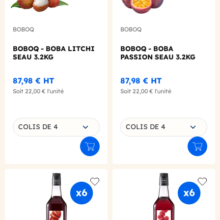
BOBOQ
BOBOQ
BOBOQ - BOBA LITCHI
BOBOQ - BOBA
SEAU 3.2KG
PASSION SEAU 3.2KG
87,98 €
HT
87,98 €
HT
Soit
22,00 €
l'unité
Soit
22,00 €
l'unité
Choisissez une déclinaison
Choisissez une déclinaison
COLIS DE 4
COLIS DE 4
Ajouter au panier
Ajouter
Add to wishlist
Add to