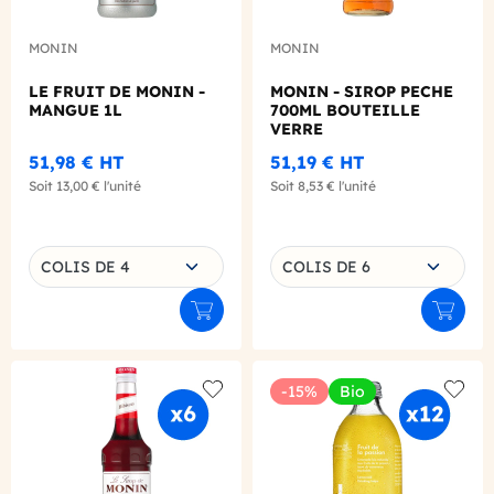
MONIN
MONIN
LE FRUIT DE MONIN -
MONIN - SIROP PECHE
MANGUE 1L
700ML BOUTEILLE
VERRE
51,98 €
HT
51,19 €
HT
Soit
13,00 €
l'unité
Soit
8,53 €
l'unité
Choisissez une déclinaison
Choisissez une déclinaison
COLIS DE 4
COLIS DE 6
Ajouter au panier
Ajouter
-15%
Bio
Add to wishlist
Add to