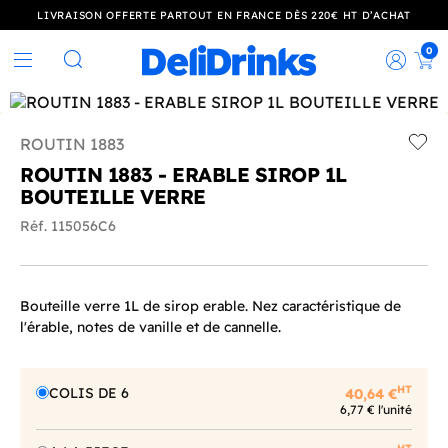
LIVRAISON OFFERTE PARTOUT EN FRANCE DÈS 220€ HT D’ACHAT
0
Rec
Rechercher
ROUTIN 1883
Add t
ROUTIN 1883 - ERABLE SIROP 1L
BOUTEILLE VERRE
Réf. 115056C6
Bouteille verre 1L de sirop erable. Nez caractéristique de
l'érable, notes de vanille et de cannelle.
HT
COLIS DE 6
40,64 €
6,77 € l'unité