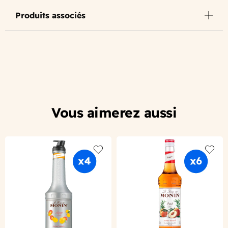
Produits associés
Vous aimerez aussi
Add to wishlist
Add to