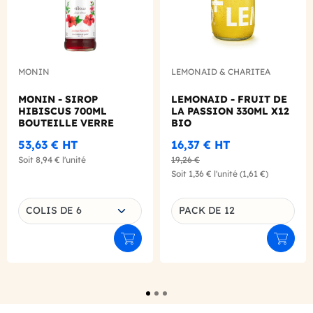
MONIN
LEMONAID & CHARITEA
MONIN - SIROP
LEMONAID - FRUIT DE
HIBISCUS 700ML
LA PASSION 330ML X12
BOUTEILLE VERRE
BIO
53,63 €
HT
16,37 €
HT
Soit
8,94 €
l'unité
19,26 €
Soit
1,36 €
l'unité
(1,61 €)
Choisissez une déclinaison
COLIS DE 6
PACK DE 12
Déclinaison du produit
Ajouter au panier
Ajouter