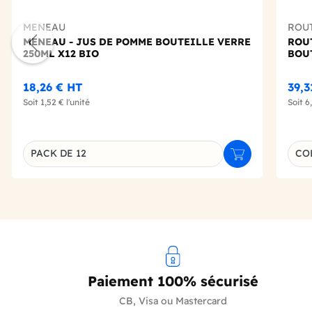
MENEAU
ROUT
MENEAU - JUS DE POMME BOUTEILLE VERRE
ROUT
250ML X12 BIO
BOU
18,26 €
HT
39,3
Soit
1,52 €
l'unité
Soit
6
Choi
PACK DE 12
COL
Ajouter au panie
Déclinaison du produit
Paiement 100% sécurisé
CB, Visa ou Mastercard