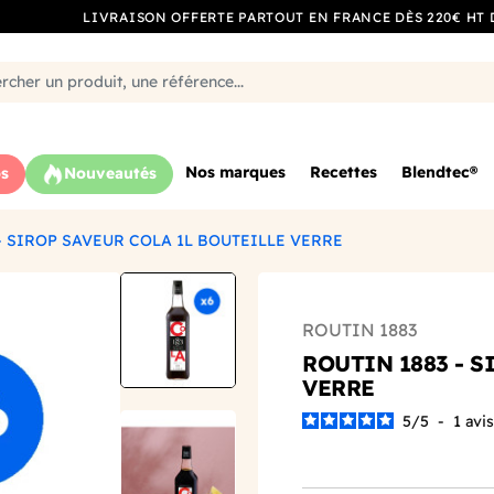
LIVRAISON OFFERTE PARTOUT EN FRANCE DÈS 220€ HT 
Nos marques
Recettes
Blendtec®
s
Nouveautés
- SIROP SAVEUR COLA 1L BOUTEILLE VERRE
ROUTIN 1883
ROUTIN 1883 - S
VERRE
5
/
5
-
1
avis