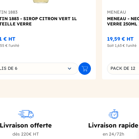
IN 1883
MENEAU
IN 1883 - SIROP CITRON VERT 1L
MENEAU - NE
TEILLE VERRE
VERRE 250ML 
1 €
HT
19,59 €
HT
,55 €
l'unité
Soit
1,63 €
l'unité
sissez une déclinaison
IS DE 6
PACK DE 12
r
Ajouter au panier
Déclinaison d
Livraison offerte
Livraison rapide
dès 220€ HT
en 24/72h