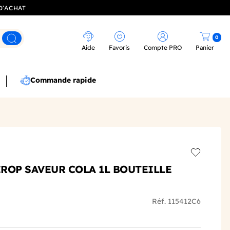
D’ACHAT
0
Rechercher
Aide
Favoris
Compte PRO
Panier
Commande rapide
Add to wis
IROP SAVEUR COLA 1L BOUTEILLE
Réf. 115412C6