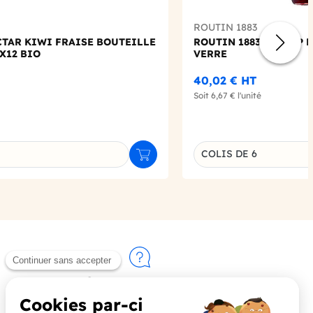
ROUTIN 1883
CTAR KIWI FRAISE BOUTEILLE
ROUTIN 1883 - SIROP 
X12 BIO
VERRE
40,02 €
HT
Soit
6,67 €
l'unité
Choisissez une déclin
COLIS DE 6
Ajouter au panier
u produit
Contactez-nous
+33 (0)4 90 91 20 80