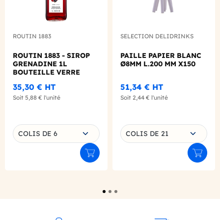
ROUTIN 1883
SELECTION DELIDRINKS
ROUTIN 1883 - SIROP
PAILLE PAPIER BLANC
GRENADINE 1L
Ø8MM L.200 MM X150
BOUTEILLE VERRE
35,30 €
HT
51,34 €
HT
Soit
5,88 €
l'unité
Soit
2,44 €
l'unité
Choisissez une déclinaison
Choisissez une déclinaison
COLIS DE 6
COLIS DE 21
Ajouter au panier
Ajouter