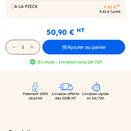
HT
A LA PIECE
9,42 €
9,42 € l'unité
HT
50,90 €
Ajouter au panier
En stock - Livraison sous 24-72h
Paiement 100%
Livraison offerte
Livraison rapide
sécurisé
dès 220€ HT
en 24/72h