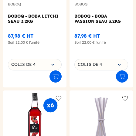
BOBOQ
BOBOQ
BOBOQ - BOBA LITCHI
BOBOQ - BOBA
SEAU 3.2KG
PASSION SEAU 3.2KG
87,98 €
HT
87,98 €
HT
Soit
22,00 €
l'unité
Soit
22,00 €
l'unité
Choisissez une déclinaison
Choisissez une déclinaison
COLIS DE 4
COLIS DE 4
Ajouter au panier
Ajouter
Add to wishlist
Add to