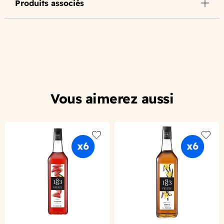
Produits associés
Vous aimerez aussi
Add to wishlist
Add to