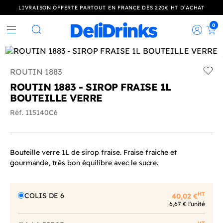
LIVRAISON OFFERTE PARTOUT EN FRANCE DÈS 220€ HT D’ACHAT
0
Rec
Rechercher
ROUTIN 1883
Add t
ROUTIN 1883 - SIROP FRAISE 1L
BOUTEILLE VERRE
Réf. 115140C6
Bouteille verre 1L de sirop fraise. Fraise fraiche et
gourmande, très bon équilibre avec le sucre.
HT
COLIS DE 6
40,02 €
6,67 € l'unité