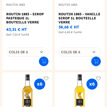
ROUTIN 1883
ROUTIN 1883
ROUTIN 1883 - SIROP
ROUTIN 1883 - VANILLE
PASTEQUE 1L
SIROP 1L BOUTEILLE
BOUTEILLE VERRE
VERRE
38,68 €
HT
43,31 €
HT
Soit
6,45 €
l'unité
Soit
7,22 €
l'unité
Choisissez une déclinaison
Choisissez une déclinaison
COLIS DE 6
COLIS DE 6
Ajouter au panier
Ajouter
Add to wishlist
Add to