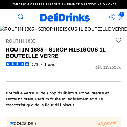
LIVRAISON OFFERTE PARTOUT EN FRANCE DÈS 220€ HT D’ACHAT
0
Rec
Rechercher
ROUTIN 1883
Add t
ROUTIN 1883 - SIROP HIBISCUS 1L
BOUTEILLE VERRE
5
/
5
-
1
avis
Réf. 115252C6
Bouteille verre 1L de sirop d'Hibiscus. Robe intense et
senteur florale. Parfum fruité et légèrement acidulé
caractéristique de la fleur d'Hibiscus.
HT
COLIS DE 6
49,03 €