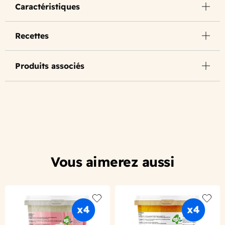
Caractéristiques
Recettes
Produits associés
Vous aimerez aussi
Add to wishlist
Add to