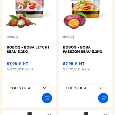
BOBOQ
BOBOQ
BOBOQ - BOBA LITCHI
BOBOQ - BOBA
SEAU 3.2KG
PASSION SEAU 3.2KG
87,98 €
HT
87,98 €
HT
Soit
22,00 €
l'unité
Soit
22,00 €
l'unité
Choisissez une déclinaison
Choisissez une déclinaison
COLIS DE 4
COLIS DE 4
Ajouter au panier
Ajouter