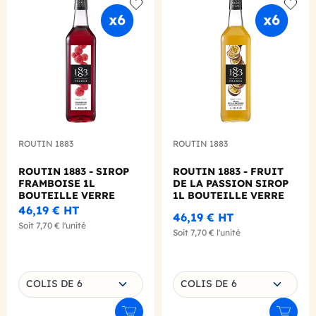
Add to wishlist
Add to
ROUTIN 1883
ROUTIN 1883
ROUTIN 1883 - SIROP
ROUTIN 1883 - FRUIT
FRAMBOISE 1L
DE LA PASSION SIROP
BOUTEILLE VERRE
1L BOUTEILLE VERRE
46,19 €
HT
46,19 €
HT
Soit
7,70 €
l'unité
Soit
7,70 €
l'unité
Choisissez une déclinaison
Choisissez une déclinaison
COLIS DE 6
COLIS DE 6