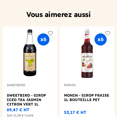
Vous aimerez aussi
Add to wishlist
Add to
SWEETBIRD
MONIN
SWEETBIRD - SIROP
MONIN - SIROP FRAISE
ICED TEA JASMIN
1L BOUTEILLE PET
CITRON VERT 1L
BOUTEILLE PET
69,47 €
HT
53,17 €
HT
Soit
11,58 €
l'unité