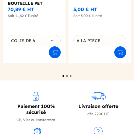
BOUTEILLE PET
70,89 €
HT
3,00 €
HT
Soit
11,82 €
l'unité
Soit
3,00 €
l'unité
Choisissez une déclinaison
COLIS DE 6
A LA PIECE
Déclinaison du produit
Ajouter au panier
Ajouter
Paiement 100%
Livraison offerte
sécurisé
dès 220€ HT
CB, Visa ou Mastercard