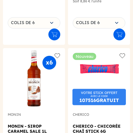
Soit
8,86 €
l'unité
Choisissez une déclinaison
Choisissez une déclinaison
COLIS DE 6
COLIS DE 6
Ajouter au panier
Ajouter
Nouveau
Add to wishlist
Add to
MONIN
CHERICO
MONIN - SIROP
CHERICO - CHICORÉE
CARAMEL SALE 1L
CHAÎ STICK 6G