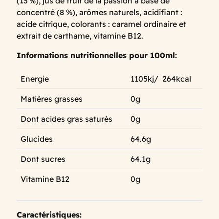
(13 %), jus de fruit de la passion à base de
concentré (8 %), arômes naturels, acidifiant :
acide citrique, colorants : caramel ordinaire et
extrait de carthame, vitamine B12.
Informations nutritionnelles pour 100ml:
Energie
1105kj/ 264kcal
Matières grasses
0g
Dont acides gras saturés
0g
Glucides
64.6g
Dont sucres
64.1g
Vitamine B12
0g
Caractéristiques: