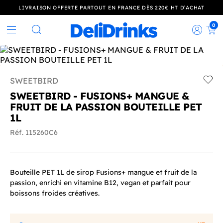
LIVRAISON OFFERTE PARTOUT EN FRANCE DÈS 220€ HT D’ACHAT
0
Rec
Rechercher
SWEETBIRD
Add t
SWEETBIRD - FUSIONS+ MANGUE &
FRUIT DE LA PASSION BOUTEILLE PET
1L
Réf. 115260C6
Bouteille PET 1L de sirop Fusions+ mangue et fruit de la
passion, enrichi en vitamine B12, vegan et parfait pour
boissons froides créatives.