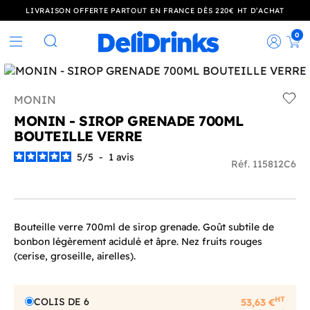
LIVRAISON OFFERTE PARTOUT EN FRANCE DÈS 220€ HT D’ACHAT
0
Rec
Rechercher
MONIN
Add t
MONIN - SIROP GRENADE 700ML
BOUTEILLE VERRE
5
/
5
-
1
avis
Réf. 115812C6
Bouteille verre 700ml de sirop grenade. Goût subtile de
bonbon légèrement acidulé et âpre. Nez fruits rouges
(cerise, groseille, airelles).
HT
COLIS DE 6
53,63 €