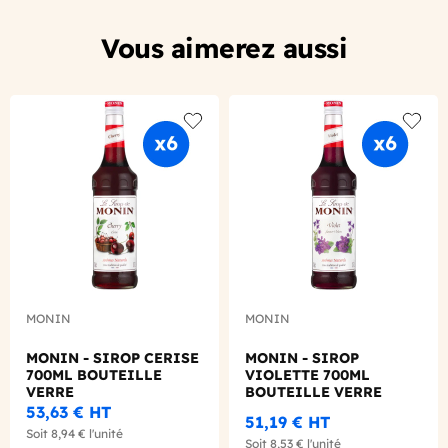
Vous aimerez aussi
Add to wishlist
Add to
MONIN
MONIN
MONIN - SIROP CERISE
MONIN - SIROP
700ML BOUTEILLE
VIOLETTE 700ML
VERRE
BOUTEILLE VERRE
53,63 €
HT
51,19 €
HT
Soit
8,94 €
l'unité
Soit
8,53 €
l'unité