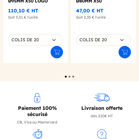
Ø95MM X50 LOGO
Ø80MM X50
REGLEMENTAIRE
110,10 €
HT
47,00 €
HT
FRANCAIS
Soit
5,51 €
l'unité
Soit
2,35 €
l'unité
Choisissez une déclinaison
Choisissez une déclinaison
COLIS DE 20
COLIS DE 20
Ajouter au panier
Ajouter
Paiement 100%
Livraison offerte
sécurisé
dès 220€ HT
CB, Visa ou Mastercard