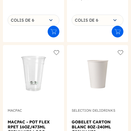
Choisissez une déclinaison
Choisissez une déclinaison
COLIS DE 6
COLIS DE 6
Ajouter au panier
Ajouter
Add to wishlist
Add to
MACPAC
SELECTION DELIDRINKS
MACPAC - POT FLEX
GOBELET CARTON
RPET 16OZ/473ML
BLANC 8OZ-240ML