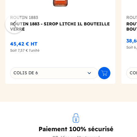
ROUTIN 1883
ROUT
ROUTIN 1883 - SIROP LITCHI 1L BOUTEILLE
ROUT
VERRE
BOU
38,6
45,42 €
HT
Soit
6
Soit
7,57 €
l'unité
Choisissez une déclinaison
Choi
COLIS DE 6
COL
Ajouter au panie
Paiement 100% sécurisé