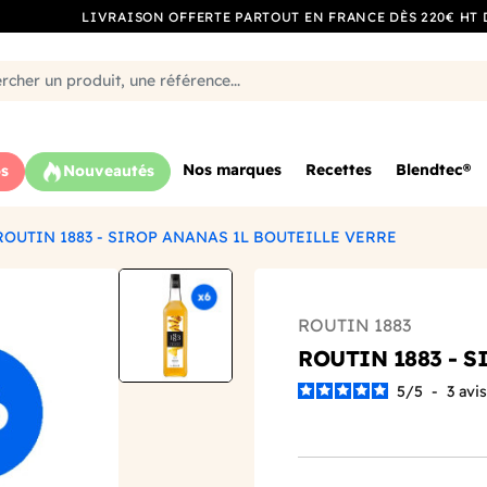
LIVRAISON OFFERTE PARTOUT EN FRANCE DÈS 220€ HT 
Nos marques
Recettes
Blendtec®
s
Nouveautés
ROUTIN 1883 - SIROP ANANAS 1L BOUTEILLE VERRE
ROUTIN 1883
ROUTIN 1883 - 
5
/
5
-
3
avis