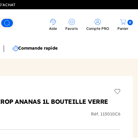
D’ACHAT
0
Rechercher
Aide
Favoris
Compte PRO
Panier
Commande rapide
Add to wis
SIROP ANANAS 1L BOUTEILLE VERRE
Réf. 115010C6