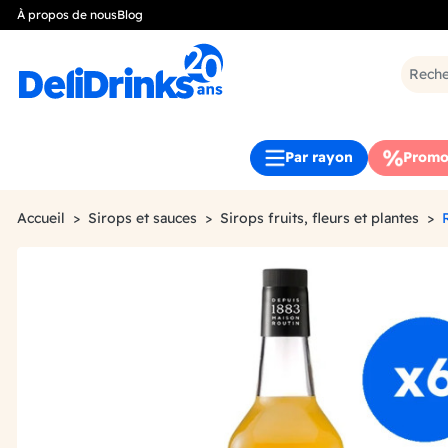
À propos de nous
Blog
Par rayon
Promo
Accueil
Sirops et sauces
Sirops fruits, fleurs et plantes