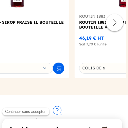
ROUTIN 1883
- SIROP FRAISE 1L BOUTEILLE
ROUTIN 1883 - SIROP 
BOUTEILLE VERRE
46,19 €
HT
Soit
7,70 €
l'unité
e déclinaison
Choisissez une déclin
COLIS DE 6
Ajouter au panier
Contactez-nous