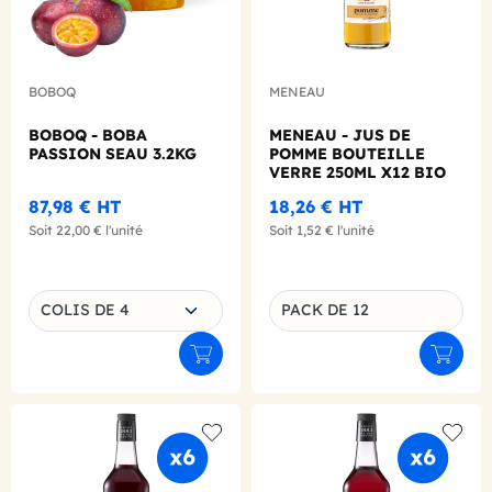
BOBOQ
MENEAU
BOBOQ - BOBA
MENEAU - JUS DE
PASSION SEAU 3.2KG
POMME BOUTEILLE
VERRE 250ML X12 BIO
87,98 €
HT
18,26 €
HT
Soit
22,00 €
l'unité
Soit
1,52 €
l'unité
Choisissez une déclinaison
COLIS DE 4
PACK DE 12
Déclinaison du produit
Ajouter au panier
Ajouter
Add to wishlist
Add to