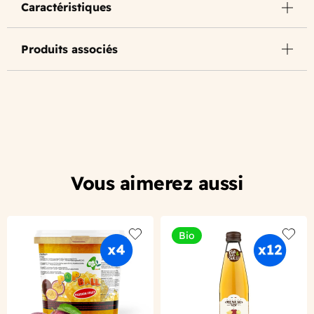
Caractéristiques
Produits associés
Vous aimerez aussi
Bio
Add to wishlist
Add to