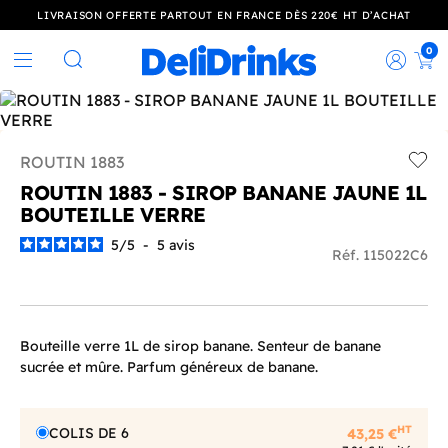
LIVRAISON OFFERTE PARTOUT EN FRANCE DÈS 220€ HT D’ACHAT
0
Rec
Rechercher
ROUTIN 1883
Add t
ROUTIN 1883 - SIROP BANANE JAUNE 1L
BOUTEILLE VERRE
5
/
5
-
5
avis
Réf. 115022C6
Bouteille verre 1L de sirop banane. Senteur de banane
sucrée et mûre. Parfum généreux de banane.
HT
COLIS DE 6
43,25 €