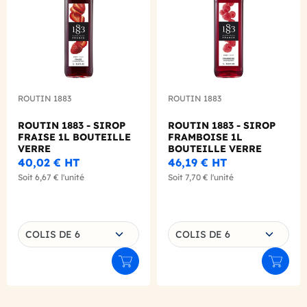
ROUTIN 1883
ROUTIN 1883
ROUTIN 1883 - SIROP
ROUTIN 1883 - SIROP
FRAISE 1L BOUTEILLE
FRAMBOISE 1L
VERRE
BOUTEILLE VERRE
40,02 €
HT
46,19 €
HT
Soit
6,67 €
l'unité
Soit
7,70 €
l'unité
Choisissez une déclinaison
Choisissez une déclinaison
COLIS DE 6
COLIS DE 6
Ajouter au panier
Ajouter