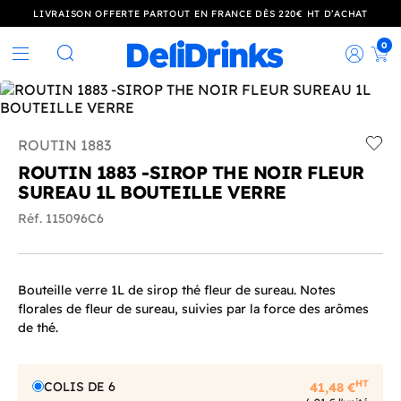
LIVRAISON OFFERTE PARTOUT EN FRANCE DÈS 220€ HT D’ACHAT
0
Rec
Rechercher
ROUTIN 1883
Add t
ROUTIN 1883 -SIROP THE NOIR FLEUR
SUREAU 1L BOUTEILLE VERRE
Réf. 115096C6
Bouteille verre 1L de sirop thé fleur de sureau. Notes
florales de fleur de sureau, suivies par la force des arômes
de thé.
HT
COLIS DE 6
41,48 €