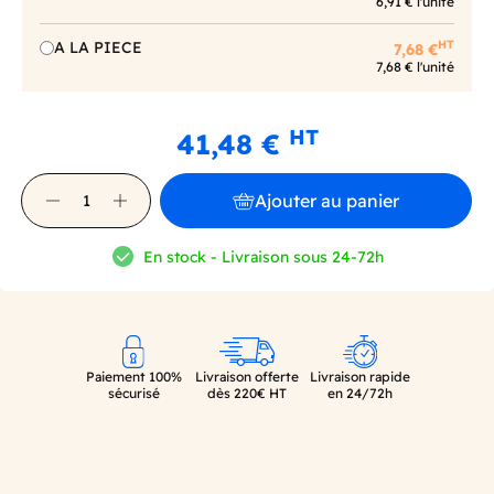
6,91 € l'unité
HT
A LA PIECE
7,68 €
7,68 € l'unité
HT
41,48 €
Ajouter au panier
En stock - Livraison sous 24-72h
Paiement 100%
Livraison offerte
Livraison rapide
sécurisé
dès 220€ HT
en 24/72h