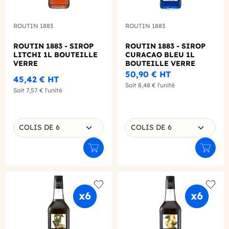
ROUTIN 1883
ROUTIN 1883
ROUTIN 1883 - SIROP
ROUTIN 1883 - SIROP
LITCHI 1L BOUTEILLE
CURACAO BLEU 1L
VERRE
BOUTEILLE VERRE
50,90 €
HT
45,42 €
HT
Soit
8,48 €
l'unité
Soit
7,57 €
l'unité
Choisissez une déclinaison
Choisissez une déclinaison
COLIS DE 6
COLIS DE 6
Ajouter au panier
Ajouter
Add to wishlist
Add to