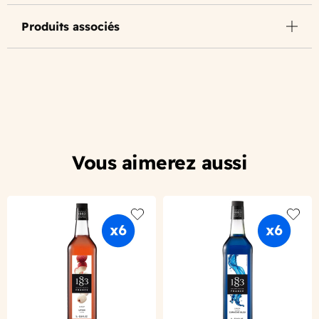
Produits associés
Vous aimerez aussi
Add to wishlist
Add to