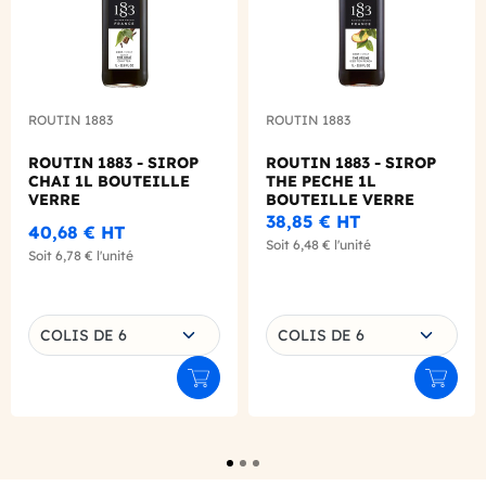
ROUTIN 1883
ROUTIN 1883
ROUTIN 1883 - SIROP
ROUTIN 1883 - SIROP
CHAI 1L BOUTEILLE
THE PECHE 1L
VERRE
BOUTEILLE VERRE
38,85 €
HT
40,68 €
HT
Soit
6,48 €
l'unité
Soit
6,78 €
l'unité
Choisissez une déclinaison
Choisissez une déclinaison
COLIS DE 6
COLIS DE 6
Ajouter au panier
Ajouter