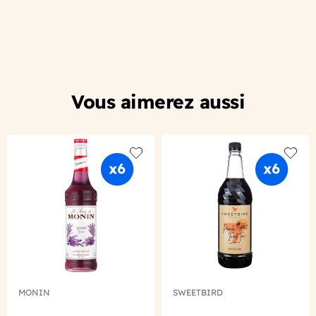
Vous aimerez aussi
Add to wishlist
Add to
MONIN
SWEETBIRD