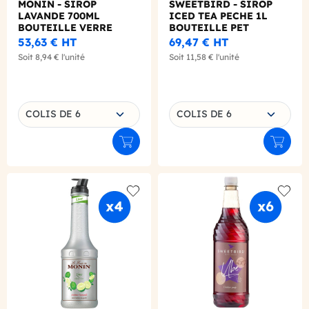
MONIN - SIROP
SWEETBIRD - SIROP
LAVANDE 700ML
ICED TEA PECHE 1L
BOUTEILLE VERRE
BOUTEILLE PET
53,63 €
HT
69,47 €
HT
Soit
8,94 €
l'unité
Soit
11,58 €
l'unité
Choisissez une déclinaison
Choisissez une déclinaison
COLIS DE 6
COLIS DE 6
Ajouter au panier
Ajouter
Add to wishlist
Add to