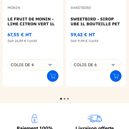
MONIN
SWEETBIRD
LE FRUIT DE MONIN -
SWEETBIRD - SIROP
LIME CITRON VERT 1L
UBE 1L BOUTEILLE PET
67,55 €
HT
59,62 €
HT
Soit
16,89 €
l'unité
Soit
9,94 €
l'unité
Choisissez une déclinaison
Choisissez une déclinaison
COLIS DE 4
COLIS DE 6
Ajouter au panier
Ajouter
Paiement 100%
Livraison offerte