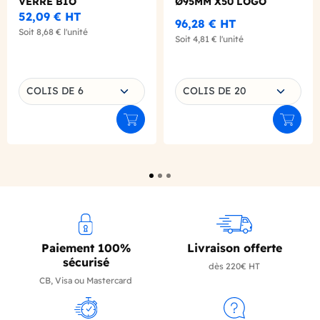
VERRE BIO
Ø95MM X50 LOGO
REGLEMENTAIRE
52,09 €
HT
96,28 €
HT
FRANCAIS
Soit
8,68 €
l'unité
Soit
4,81 €
l'unité
Choisissez une déclinaison
Choisissez une déclinaison
COLIS DE 6
COLIS DE 20
Ajouter au panier
Ajouter
Paiement 100%
Livraison offerte
sécurisé
dès 220€ HT
CB, Visa ou Mastercard