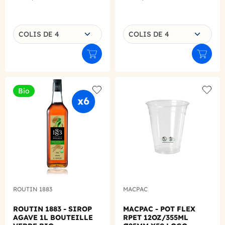
Choisissez une déclinaison
Choisissez une déclinaison
COLIS DE 4
COLIS DE 4
Ajouter au panier
Ajouter
Bio
Add to wishlist
Add to
ROUTIN 1883
MACPAC
ROUTIN 1883 - SIROP
MACPAC - POT FLEX
AGAVE 1L BOUTEILLE
RPET 12OZ/355ML