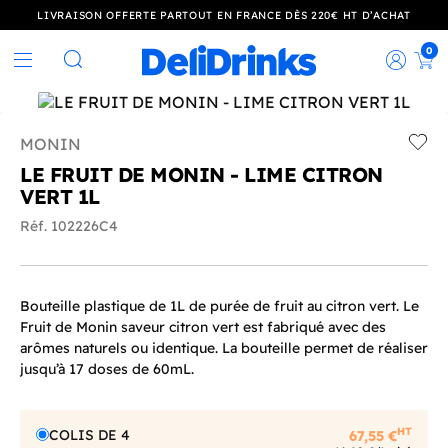
LIVRAISON OFFERTE PARTOUT EN FRANCE DÈS 220€ HT D’ACHAT
0
Rec
Rechercher
MONIN
Add t
LE FRUIT DE MONIN - LIME CITRON
VERT 1L
Réf. 102226C4
Bouteille plastique de 1L de purée de fruit au citron vert. Le
Fruit de Monin saveur citron vert est fabriqué avec des
arômes naturels ou identique. La bouteille permet de réaliser
jusqu’à 17 doses de 60mL.
HT
COLIS DE 4
67,55 €