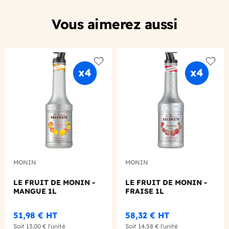
Vous aimerez aussi
Add to wishlist
Add to
MONIN
MONIN
LE FRUIT DE MONIN -
LE FRUIT DE MONIN -
MANGUE 1L
FRAISE 1L
51,98 €
HT
58,32 €
HT
Soit
13,00 €
l'unité
Soit
14,58 €
l'unité