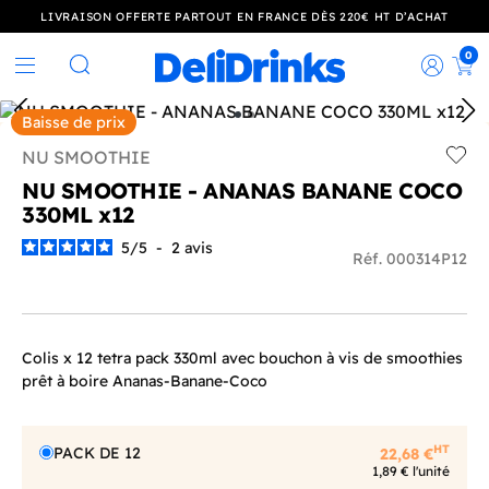
LIVRAISON OFFERTE PARTOUT EN FRANCE DÈS 220€ HT D’ACHAT
0
Rec
Rechercher
Baisse de prix
NU SMOOTHIE
Add t
NU SMOOTHIE - ANANAS BANANE COCO
330ML x12
5
/
5
-
2
avis
Réf. 000314P12
Colis x 12 tetra pack 330ml avec bouchon à vis de smoothies
prêt à boire Ananas-Banane-Coco
HT
PACK DE 12
22,68 €
1,89 € l'unité