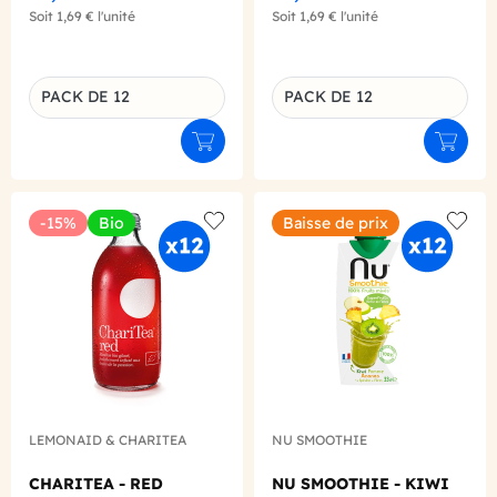
Soit
1,69 €
l'unité
Soit
1,69 €
l'unité
PACK DE 12
PACK DE 12
Déclinaison du produit
Déclinaison du produit
Ajouter au panier
Ajouter
-15%
Bio
Baisse de prix
Add to wishlist
Add to
LEMONAID & CHARITEA
NU SMOOTHIE
CHARITEA - RED
NU SMOOTHIE - KIWI