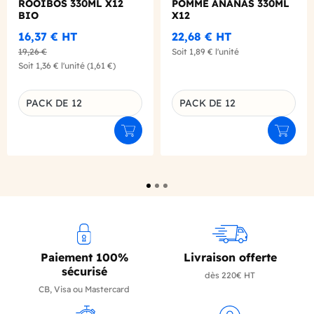
ROOIBOS 330ML X12
POMME ANANAS 330ML
BIO
X12
16,37 €
HT
22,68 €
HT
19,26 €
Soit
1,89 €
l'unité
Soit
1,36 €
l'unité
(1,61 €)
PACK DE 12
PACK DE 12
Déclinaison du produit
Déclinaison du produit
Ajouter au panier
Ajouter
Paiement 100%
Livraison offerte
sécurisé
dès 220€ HT
CB, Visa ou Mastercard