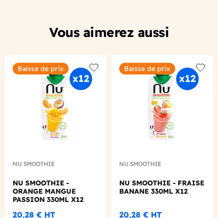
Vous aimerez aussi
Baisse de prix
Baisse de prix
Add to wishlist
Add to
NU SMOOTHIE
NU SMOOTHIE
NU SMOOTHIE -
NU SMOOTHIE - FRAISE
ORANGE MANGUE
BANANE 330ML X12
PASSION 330ML X12
20,28 €
HT
20,28 €
HT