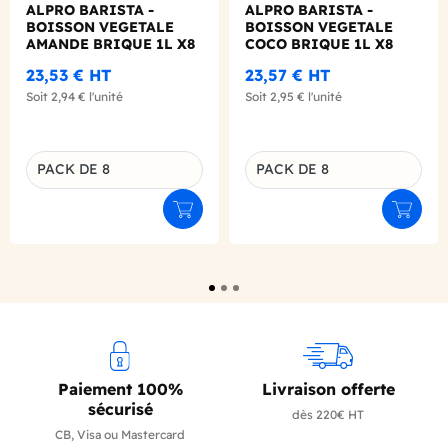
ALPRO BARISTA -
ALPRO BARISTA -
BOISSON VEGETALE
BOISSON VEGETALE
AMANDE BRIQUE 1L X8
COCO BRIQUE 1L X8
23,53 €
HT
23,57 €
HT
Soit
2,94 €
l'unité
Soit
2,95 €
l'unité
PACK DE 8
PACK DE 8
Déclinaison du produit
Déclinaison du produit
Ajouter au panier
Ajouter
Paiement 100%
Livraison offerte
sécurisé
dès 220€ HT
CB, Visa ou Mastercard