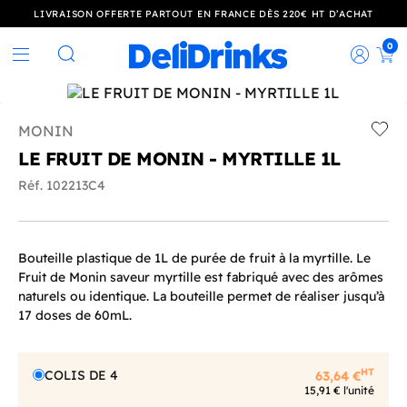
LIVRAISON OFFERTE PARTOUT EN FRANCE DÈS 220€ HT D’ACHAT
0
Rec
Rechercher
MONIN
Add t
LE FRUIT DE MONIN - MYRTILLE 1L
Réf. 102213C4
Bouteille plastique de 1L de purée de fruit à la myrtille. Le
Fruit de Monin saveur myrtille est fabriqué avec des arômes
naturels ou identique. La bouteille permet de réaliser jusqu’à
17 doses de 60mL.
HT
COLIS DE 4
63,64 €
15,91 € l'unité