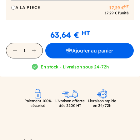
HT
A LA PIECE
17,29 €
17,29 € l'unité
HT
63,64 €
Ajouter au panier
En stock - Livraison sous 24-72h
Paiement 100%
Livraison offerte
Livraison rapide
sécurisé
dès 220€ HT
en 24/72h