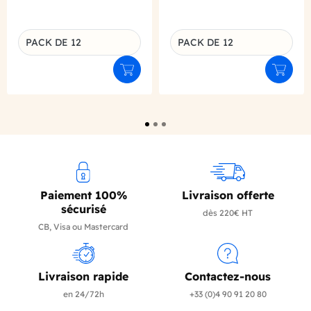
PACK DE 12
PACK DE 12
Déclinaison du produit
Déclinaison du produit
Ajouter au panier
Ajouter
Paiement 100%
Livraison offerte
sécurisé
dès 220€ HT
CB, Visa ou Mastercard
Livraison rapide
Contactez-nous
en 24/72h
+33 (0)4 90 91 20 80