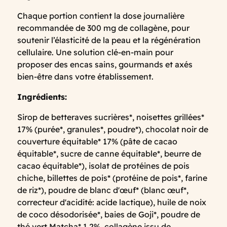
Chaque portion contient la dose journalière
recommandée de 300 mg de collagène, pour
soutenir l’élasticité de la peau et la régénération
cellulaire. Une solution clé-en-main pour
proposer des encas sains, gourmands et axés
bien-être dans votre établissement.
Ingrédients:
Sirop de betteraves sucrières*, noisettes grillées*
17% (purée*, granules*, poudre*), chocolat noir de
couverture équitable* 17% (pâte de cacao
équitable*, sucre de canne équitable*, beurre de
cacao équitable*), isolat de protéines de pois
chiche, billettes de pois* (protéine de pois*, farine
de riz*), poudre de blanc d'œuf* (blanc œuf*,
correcteur d'acidité: acide lactique), huile de noix
de coco désodorisée*, baies de Goji*, poudre de
thé vert Matcha* 1,2%, collagène issu de