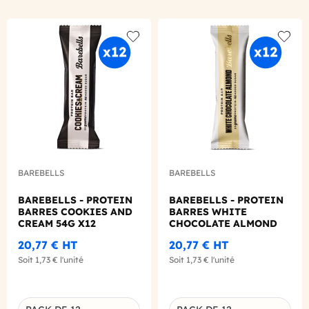
Add to wishlist
Add to
BAREBELLS
BAREBELLS
BAREBELLS - PROTEIN
BAREBELLS - PROTEIN
BARRES COOKIES AND
BARRES WHITE
CREAM 54G X12
CHOCOLATE ALMOND
54G X12
20,77 €
HT
20,77 €
HT
Soit
1,73 €
l'unité
Soit
1,73 €
l'unité