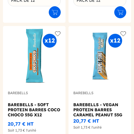
PACK DE 12
PACK DE 12
Déclinaison du produit
Déclinaison du produit
Ajouter au panier
Ajouter
Add to wishlist
Add to
BAREBELLS
BAREBELLS
BAREBELLS - SOFT
BAREBELLS - VEGAN
PROTEIN BARRES COCO
PROTEIN BARRES
CHOCO 55G X12
CARAMEL PEANUT 55G
X12
20,77 €
HT
20,77 €
HT
Soit
1,73 €
l'unité
Soit
1,73 €
l'unité