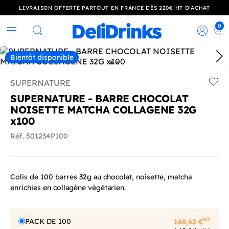
LIVRAISON OFFERTE PARTOUT EN FRANCE DÈS 220€ HT D’ACHAT
0
Rec
Rechercher
Bientôt disponible
SUPERNATURE
Add t
SUPERNATURE - BARRE CHOCOLAT
NOISETTE MATCHA COLLAGENE 32G
x100
Réf. 501234P100
Colis de 100 barres 32g au chocolat, noisette, matcha
enrichies en collagène végétarien.
HT
PACK DE 100
168,62 €