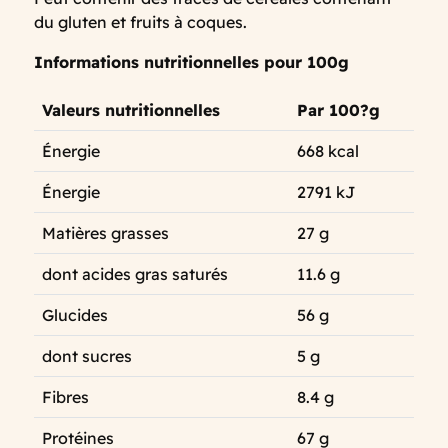
du gluten et fruits à coques.
Informations nutritionnelles pour 100g
Valeurs nutritionnelles
Par 100?g
Énergie
668 kcal
Énergie
2791 kJ
Matières grasses
27 g
dont acides gras saturés
11.6 g
Glucides
56 g
dont sucres
5 g
Fibres
8.4 g
Protéines
67 g