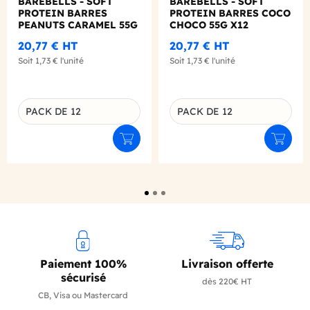
BAREBELLS - SOFT
BAREBELLS - SOFT
PROTEIN BARRES
PROTEIN BARRES COCO
PEANUTS CARAMEL 55G
CHOCO 55G X12
X12
20,77 €
HT
20,77 €
HT
Soit
1,73 €
l'unité
Soit
1,73 €
l'unité
PACK DE 12
PACK DE 12
Déclinaison du produit
Déclinaison du produit
Ajouter au panier
Ajouter
Paiement 100%
Livraison offerte
sécurisé
dès 220€ HT
CB, Visa ou Mastercard