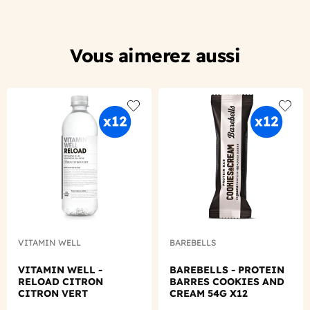
Vous aimerez aussi
Add to wishlist
Add to
VITAMIN WELL
BAREBELLS
VITAMIN WELL -
BAREBELLS - PROTEIN
RELOAD CITRON
BARRES COOKIES AND
CITRON VERT
CREAM 54G X12
BOUTEILLE PET 500ML