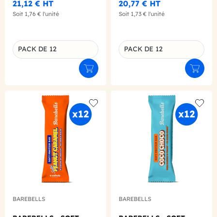
21,12 €
HT
20,77 €
HT
X12
Soit
1,76 €
l'unité
Soit
1,73 €
l'unité
PACK DE 12
PACK DE 12
Déclinaison du produit
Déclinaison du produit
Ajouter au panier
Ajouter
Add to wishlist
Add to
BAREBELLS
BAREBELLS