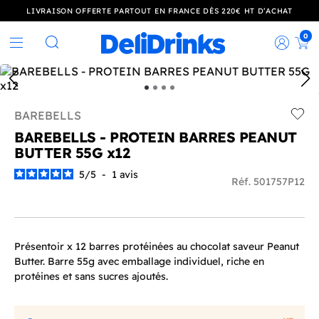
LIVRAISON OFFERTE PARTOUT EN FRANCE DÈS 220€ HT D’ACHAT
0
Rec
Rechercher
BAREBELLS
Add t
BAREBELLS - PROTEIN BARRES PEANUT
BUTTER 55G x12
5
/
5
-
1
avis
Réf. 501757P12
Présentoir x 12 barres protéinées au chocolat saveur Peanut
Butter. Barre 55g avec emballage individuel, riche en
protéines et sans sucres ajoutés.