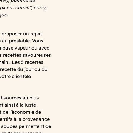
6.4%), pomme de
épices : cumin*, curry,
ique.
r proposer un repas
n au préalable. Vous
la buse vapeur ou avec
es recettes savoureuses
ain ! Les 5 recettes
a recette du jour ou du
otre clientèle
nt sourcés au plus
 ainsi à la juste
t de l'économie de
entifs à la provenance
es soupes permettent de