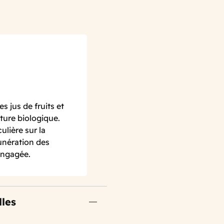
s jus de fruits et
lture biologique.
ulière sur la
unération des
engagée.
lles