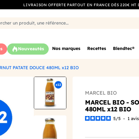
LIVRAISON OFFERTE PARTOUT EN FRANCE DÈS 220€ HT 
Nos marques
Recettes
Blendtec®
s
Nouveautés
RNUT PATATE DOUCE 480ML x12 BIO
MARCEL BIO
MARCEL BIO - S
480ML x12 BIO
5
/
5
-
1
avis