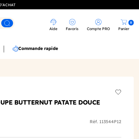
D’ACHAT
0
Rechercher
Aide
Favoris
Compte PRO
Panier
Commande rapide
Add to wis
OUPE BUTTERNUT PATATE DOUCE
Réf. 113544P12