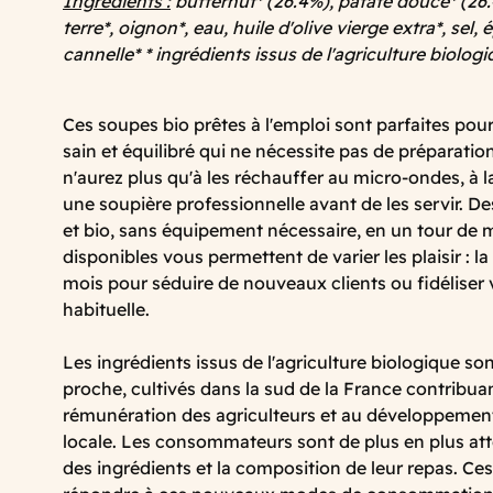
Ingrédients :
butternut* (26.4%), patate douce* (2
terre*, oignon*, eau, huile d'olive vierge extra*, sel, 
cannelle* * ingrédients issus de l'agriculture biolog
Ces soupes bio prêtes à l'emploi sont parfaites pou
sain et équilibré qui ne nécessite pas de préparatio
n'aurez plus qu'à les réchauffer au micro-ondes, à 
une soupière professionnelle avant de les servir. D
et bio, sans équipement nécessaire, en un tour de m
disponibles vous permettent de varier les plaisir : l
mois pour séduire de nouveaux clients ou fidéliser v
habituelle.
Les ingrédients issus de l'agriculture biologique so
proche, cultivés dans la sud de la France contribuant
rémunération des agriculteurs et au développemen
locale. Les consommateurs sont de plus en plus att
des ingrédients et la composition de leur repas. C