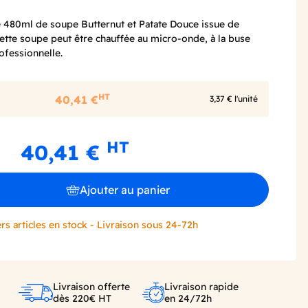
re 480ml de soupe Butternut et Patate Douce issue de
Cette soupe peut être chauffée au micro-onde, à la buse
ofessionnelle.
HT
40,41 €
3,37 € l'unité
HT
40,41 €
Ajouter au panier
rs articles en stock - Livraison sous 24-72h
Livraison offerte
Livraison rapide
dès 220€ HT
en 24/72h