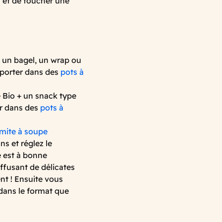
et de toucher une
 un bagel, un wrap ou
mporter dans des
pots à
 Bio + un snack type
er dans des
pots à
mite à soupe
ns et réglez le
e est à bonne
iffusant de délicates
nt ! Ensuite vous
 dans le format que