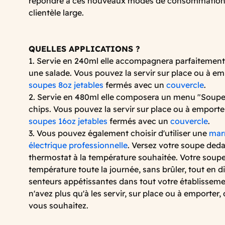
répondre à ces nouveaux modes de consommation 
clientèle large.
QUELLES APPLICATIONS ?
1. Servie en 240ml elle accompagnera parfaitement
une salade. Vous pouvez la servir sur place ou à e
soupes 8oz jetables
fermés avec un
couvercle
.
2. Servie en 480ml elle composera un menu "Soupe
chips. Vous pouvez la servir sur place ou à emport
soupes 16oz jetables
fermés avec un
couvercle
.
3. Vous pouvez également choisir d'utiliser une
mar
électrique professionnelle
. Versez votre soupe deda
thermostat à la température souhaitée. Votre soup
température toute la journée, sans brûler, tout en d
senteurs appétissantes dans tout votre établisseme
n'avez plus qu'à les servir, sur place ou à emporter,
vous souhaitez.