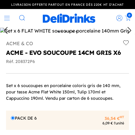
LIVRAISON OFFERTE PARTOUT EN FRANCE DÈS 220€ HT D’ACHAT
0
Rec
Rechercher
ACME & CO
Add t
ACME - EVO SOUCOUPE 14CM GRIS X6
Réf. 208372P6
Set x 6 soucoupes en porcelaine coloris gris de 140 mm,
pour tasse Acme Flat White 150ml, Tulip 170ml et
Cappuccino 190ml. Vendu par carton de 6 soucoupes.
HT
PACK DE 6
36,54 €
6,09 € l'unité