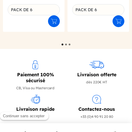
PACK DE 6
PACK DE 6
Déclinaison du produit
Déclinaison du produit
Ajouter au panier
Ajouter
Paiement 100%
Livraison offerte
sécurisé
dès 220€ HT
CB, Visa ou Mastercard
Livraison rapide
Contactez-nous
en 24/72h
+33 (0)4 90 91 20 80