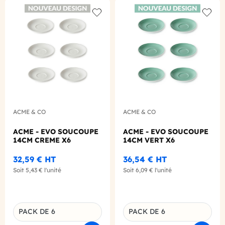
Add to wishlist
Add to
ACME & CO
ACME & CO
ACME - EVO SOUCOUPE
ACME - EVO SOUCOUPE
14CM CREME X6
14CM VERT X6
32,59 €
HT
36,54 €
HT
Soit
5,43 €
l'unité
Soit
6,09 €
l'unité
PACK DE 6
PACK DE 6