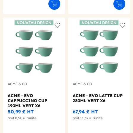
Déclinaison du produit
Déclinaison du produit
Ajouter au panier
Ajouter
Add to wishlist
Add to
ACME & CO
ACME & CO
ACME - EVO
ACME - EVO LATTE CUP
CAPPUCCINO CUP
280ML VERT X6
190ML VERT X6
50,99 €
HT
67,94 €
HT
Soit
8,50 €
l'unité
Soit
11,32 €
l'unité