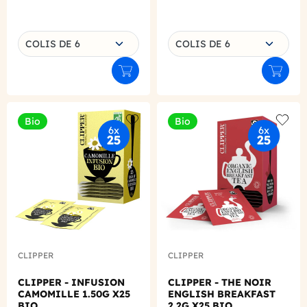
Choisissez une déclinaison
Choisissez une déclinaison
COLIS DE 6
COLIS DE 6
Ajouter au panier
Ajouter
Bio
Bio
Add to wishlist
Add to
CLIPPER
CLIPPER
CLIPPER - INFUSION
CLIPPER - THE NOIR
CAMOMILLE 1.50G X25
ENGLISH BREAKFAST
BIO
2.2G X25 BIO