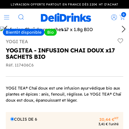
LIVRAISON OFFERTE PARTOUT EN FRANCE DÈS 220€ HT D’ACHAT
0
Rec
Rechercher
Bientôt disponible
Bio
YOGI TEA
Add t
YOGITEA - INFUSION CHAI DOUX x17
SACHETS BIO
Réf. 117406C6
YOGI TEA® Chaï doux est une infusion ayurvédique bio aux
plantes et épices : anis, fenouil, réglisse. Le YOGI TEA® Chaï
doux est doux, épanouissant et léger.
HT
COLIS DE 6
20,44 €
3,41 € l'unité