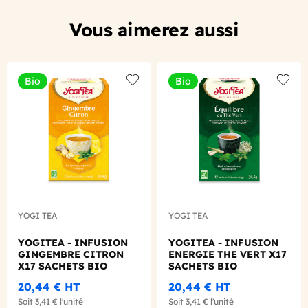
Vous aimerez aussi
Bio
Bio
Add to wishlist
Add to
YOGI TEA
YOGI TEA
YOGITEA - INFUSION
YOGITEA - INFUSION
GINGEMBRE CITRON
ENERGIE THE VERT X17
X17 SACHETS BIO
SACHETS BIO
20,44 €
HT
20,44 €
HT
Soit
3,41 €
l'unité
Soit
3,41 €
l'unité