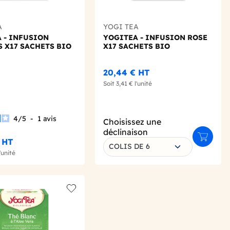
A
YOGI TEA
 - INFUSION
YOGITEA - INFUSION ROSE
 X17 SACHETS BIO
X17 SACHETS BIO
20,44 €
HT
Soit
3,41 €
l'unité
4
/
5
-
1
avis
Choisissez une
déclinaison
Ajouter 
€
HT
COLIS DE 6
'unité
Add to wishlist