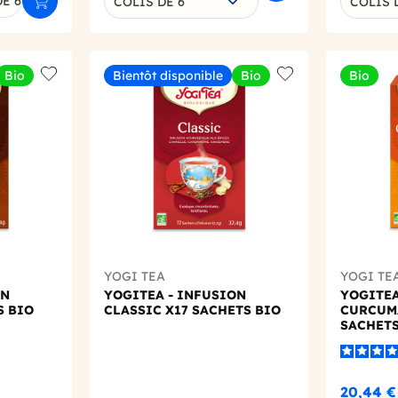
E 6
COLIS DE 6
COLIS 
Ajouter au panier
Bio
Bientôt disponible
Bio
Bio
Add to wishlist
Add to wishlist
YOGI TEA
YOGI TE
ON
YOGITEA - INFUSION
YOGITEA
S BIO
CLASSIC X17 SACHETS BIO
CURCUM
SACHETS
20,44 €