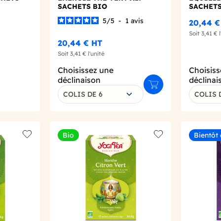
SACHETS BIO
SACHETS
5
/
5
-
1
avis
20,44 €
Soit
3,41 €
l
20,44 €
HT
Soit
3,41 €
l'unité
Choisissez une
Choisiss
déclinaison
déclinai
Ajouter au panier
COLIS DE 6
COLIS 
Bio
Bientôt
Add to wishlist
Add to wishlist