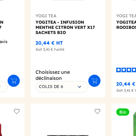
YOGI TEA
YOGI TE
ON
YOGITEA - INFUSION
YOGITEA
7
MENTHE CITRON VERT X17
ROOIBOS
SACHETS BIO
avis
20,44 €
HT
Soit
3,41 €
l'unité
Choisissez une
déclinaison
Ajouter au panier
Ajouter au panier
20,44 
COLIS DE 6
Soit
3,41 €
l
Bio
Add to wishlist
Add to wishlist