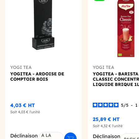
Add to wishlist
YOGI TEA
YOGI TEA
YOGITEA - ARDOISE DE
YOGITEA - BARISTA
COMPTOIR BOIS
CLASSIC CONCENT
LIQUIDE BRIQUE 1L
4,03 €
HT
5
/
5
-
1
Soit
4,03 €
l'unité
25,89 €
HT
Soit
4,32 €
l'unité
Déclinaison
A LA
Déclinaison