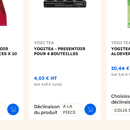
YOGI TEA
YOGI TE
TOIR
YOGITEA - PRESENTOIR
YOGITEA
ES X 10
POUR 4 BOUTEILLES
ALOEVER
20,44 €
Soit
3,41 €
l
4,03 €
HT
Soit
4,03 €
l'unité
Choisiss
déclinai
Déclinaison
A LA
COLIS 
Ajouter au panier
Ajouter au panier
du produit
PIECE