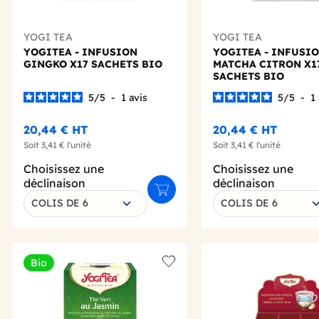
YOGI TEA
YOGI TEA
YOGITEA - INFUSION
YOGITEA - INFUSI
GINGKO X17 SACHETS BIO
MATCHA CITRON X1
SACHETS BIO
5
/
5
-
1
avis
5
/
5
-
1
20,44 €
HT
20,44 €
HT
Soit
3,41 €
l'unité
Soit
3,41 €
l'unité
Choisissez une
Choisissez une
déclinaison
déclinaison
Ajouter au panier
COLIS DE 6
COLIS DE 6
Bio
Add to wishlist