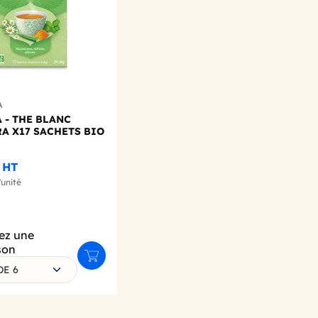
A
 - THE BLANC
A X17 SACHETS BIO
HT
'unité
ez une
son
Ajouter au panier
DE 6