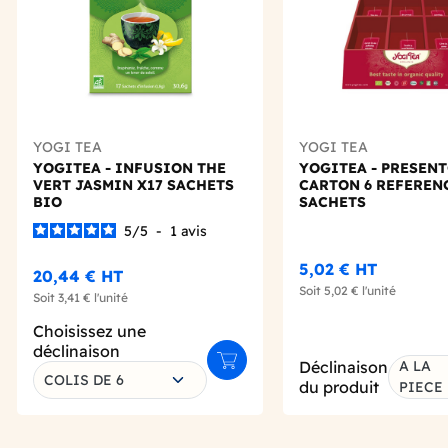
YOGI TEA
YOGI TEA
YOGITEA - INFUSION THE
YOGITEA - PRESEN
VERT JASMIN X17 SACHETS
CARTON 6 REFERENC
BIO
SACHETS
5
/
5
-
1
avis
5,02 €
HT
20,44 €
HT
Soit
5,02 €
l'unité
Soit
3,41 €
l'unité
Choisissez une
déclinaison
Déclinaison
A LA
Ajouter au panier
COLIS DE 6
du produit
PIECE