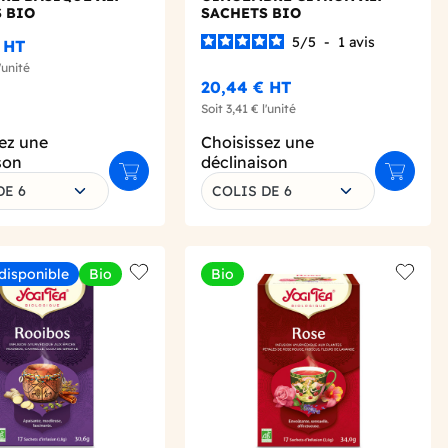
 BIO
SACHETS BIO
5
/
5
-
1
avis
HT
'unité
20,44 €
HT
Soit
3,41 €
l'unité
ez une
Choisissez une
son
déclinaison
Ajouter au panier
Ajouter 
DE 6
COLIS DE 6
 disponible
Bio
Bio
Add to wishlist
Add to 