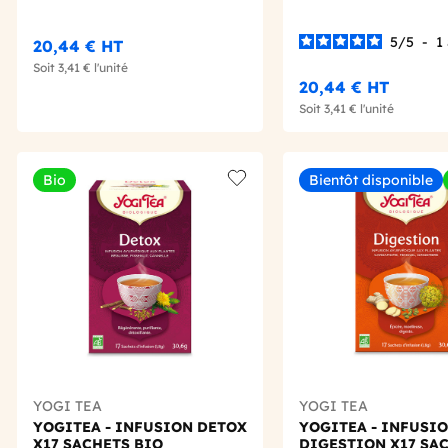
5
/
5
-
1
20,44 €
HT
Soit
3,41 €
l'unité
20,44 €
HT
Soit
3,41 €
l'unité
Bio
Bientôt disponible
Add to wishlist
YOGI TEA
YOGI TEA
YOGITEA - INFUSION DETOX
YOGITEA - INFUSI
X17 SACHETS BIO
DIGESTION X17 SA