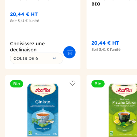
BIO
20,44 €
HT
Soit
3,41 €
l'unité
20,44 €
HT
Choisissez une
déclinaison
Soit
3,41 €
l'unité
Ajouter au panier
COLIS DE 6
Bio
Bio
Add to wishlist