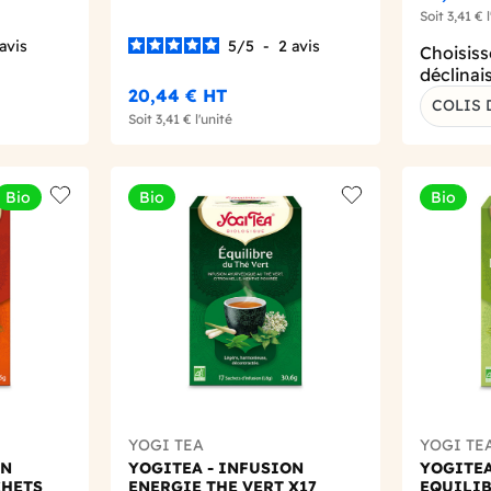
Soit
3,41 €
l
avis
5
/
5
-
2
avis
Choisiss
déclinai
20,44 €
HT
COLIS 
Soit
3,41 €
l'unité
Bio
Bio
Bio
Add to wishlist
Add to wishlist
YOGI TEA
YOGI TE
ON
YOGITEA - INFUSION
YOGITEA
CHETS
ENERGIE THE VERT X17
EQUILIB