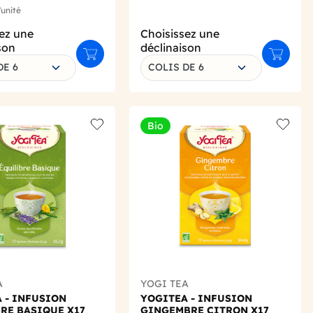
'unité
ez une
Choisissez une
son
déclinaison
Ajouter au panier
Ajouter 
DE 6
COLIS DE 6
Bio
Add to wishlist
Add to 
A
YOGI TEA
 - INFUSION
YOGITEA - INFUSION
RE BASIQUE X17
GINGEMBRE CITRON X17