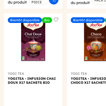
PACK D
Ajouter au panier
du produit
PIECE
du produit
Bientôt disponible
Bio
Bientôt disponible
Add to wishlist
YOGI TEA
YOGI TEA
YOGITEA - INFUSION CHAI
YOGITEA - INFUSI
DOUX X17 SACHETS BIO
CHOCO X17 SACHET