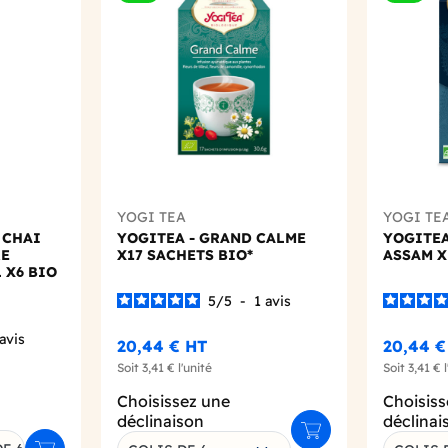
Add to wishlist
Add to wishlist
YOGI TEA
YOGI TE
 CHAI
YOGITEA - GRAND CALME
YOGITEA
RE
X17 SACHETS BIO*
ASSAM X
 X6 BIO
5
/
5
-
1
avis
avis
20,44 €
HT
20,44 €
Soit
3,41 €
l'unité
Soit
3,41 €
l
Choisissez une
Choisiss
déclinaison
déclinai
Ajouter au panier