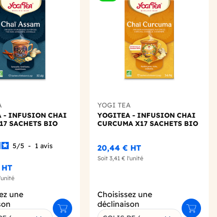
Add to wishlist
Add to 
A
YOGI TEA
 - INFUSION CHAI
YOGITEA - INFUSION CHAI
17 SACHETS BIO
CURCUMA X17 SACHETS BIO
5
/
5
-
1
avis
20,44 €
HT
Soit
3,41 €
l'unité
HT
'unité
ez une
Choisissez une
son
déclinaison
Ajouter au panier
Ajouter 