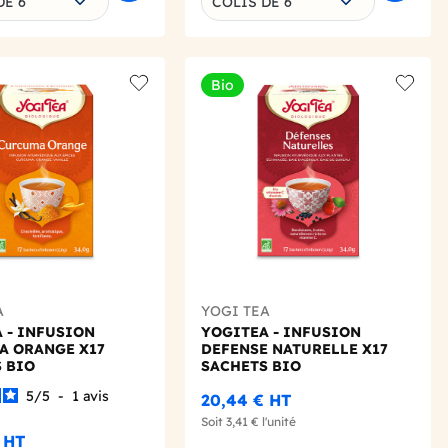
DE 6
COLIS DE 6
Bio
Add to wishlist
Add to 
A
YOGI TEA
 - INFUSION
YOGITEA - INFUSION
A ORANGE X17
DEFENSE NATURELLE X17
 BIO
SACHETS BIO
5
/
5
-
1
avis
20,44 €
HT
Soit
3,41 €
l'unité
HT