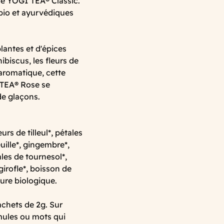
de YOGI TEA® Classic.
bio et ayurvédiques
lantes et d'épices
hibiscus, les fleurs de
 aromatique, cette
I TEA® Rose se
de glaçons.
urs de tilleul*, pétales
euille*, gingembre*,
ales de tournesol*,
girofle*, boisson de
ure biologique.
chets de 2g. Sur
mules ou mots qui