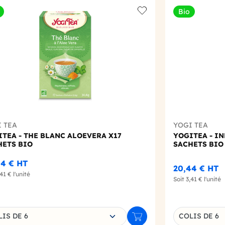
Bio
t
Add to wishlist
 TEA
YOGI TEA
TEA - THE BLANC ALOEVERA X17
YOGITEA - I
HETS BIO
SACHETS BIO
44 €
HT
20,44 €
HT
,41 €
l'unité
Soit
3,41 €
l'unité
sissez une déclinaison
Choisissez un
IS DE 6
COLIS DE 6
r
Ajouter au panier