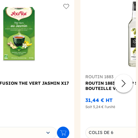
Add to wishlist
ROUTIN 1883
NFUSION THE VERT JASMIN X17
ROUTIN 1883 - SIROP 
BOUTEILLE VERRE
31,44 €
HT
Soit
5,24 €
l'unité
e déclinaison
Choisissez une déclin
COLIS DE 6
Ajouter au panier