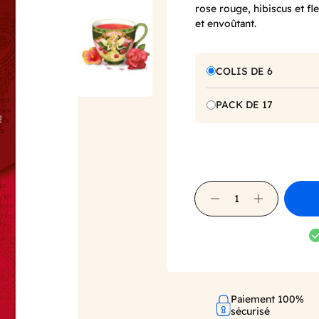
rose rouge, hibiscus et f
et envoûtant.
COLIS DE 6
PACK DE 17
Paiement 100%
sécurisé