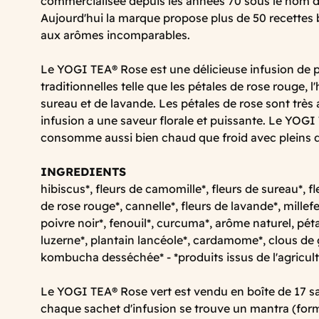
commercialisée depuis les années 70 sous le nom 
Aujourd'hui la marque propose plus de 50 recettes 
aux arômes incomparables.
Le YOGI TEA® Rose est une délicieuse infusion de p
traditionnelles telle que les pétales de rose rouge, l'
sureau et de lavande. Les pétales de rose sont très
infusion a une saveur florale et puissante. Le YOG
consomme aussi bien chaud que froid avec pleins 
INGREDIENTS
hibiscus*, fleurs de camomille*, fleurs de sureau*, fle
de rose rouge*, cannelle*, fleurs de lavande*, millef
poivre noir*, fenouil*, curcuma*, arôme naturel, pét
luzerne*, plantain lancéole*, cardamome*, clous de 
kombucha desséchée* - *produits issus de l'agricult
Le YOGI TEA® Rose vert est vendu en boîte de 17 sa
chaque sachet d'infusion se trouve un mantra (for