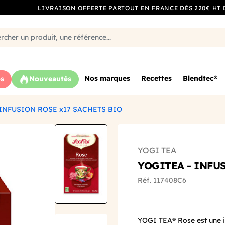
LIVRAISON OFFERTE PARTOUT EN FRANCE DÈS 220€ HT 
Nos marques
Recettes
Blendtec®
s
Nouveautés
 INFUSION ROSE x17 SACHETS BIO
YOGI TEA
YOGITEA - INFU
Réf. 117408C6
YOGI TEA® Rose est une in