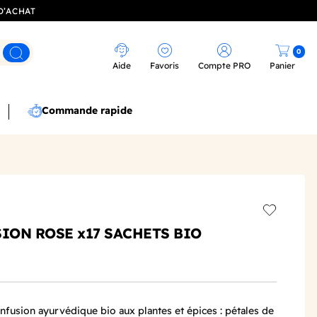
D’ACHAT
0
Rechercher
Aide
Favoris
Compte PRO
Panier
Commande rapide
Add to wis
SION ROSE x17 SACHETS BIO
fusion ayurvédique bio aux plantes et épices : pétales de