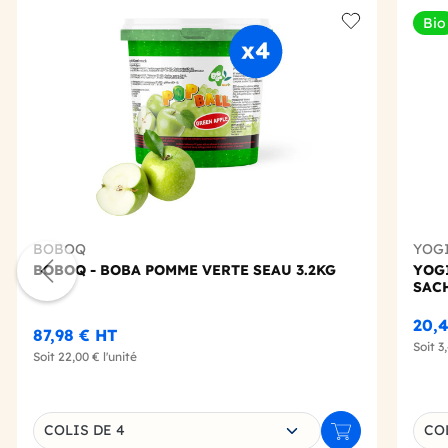
Bio
Add to wishlis
BOBOQ
YOGI
BOBOQ - BOBA POMME VERTE SEAU 3.2KG
YOGI
SAC
20,
87,98 €
HT
Soit
3
Soit
22,00 €
l'unité
Choisissez une déclinaison
Choi
COLIS DE 4
COL
Ajouter au panie