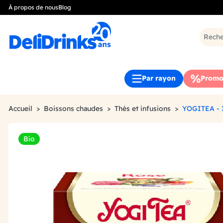
À propos de nous
Blog
Par rayon
Promo
Accueil
Boissons chaudes
Thés et infusions
YOGITEA -
Bio