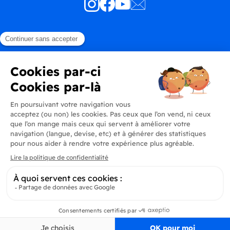
Produits
En savoir plus
Informations
Inscrivez-vous à la newsletter
Inscrivez-vous et soyez au courant de toutes les dernières nouveautés de
Delidrinks
S’ab