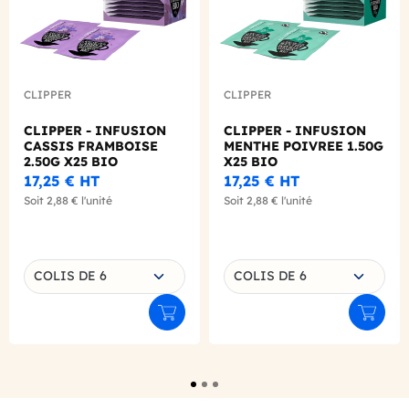
CLIPPER
CLIPPER
CLIPPER - INFUSION
CLIPPER - INFUSION
CASSIS FRAMBOISE
MENTHE POIVREE 1.50G
2.50G X25 BIO
X25 BIO
17,25 €
HT
17,25 €
HT
Soit
2,88 €
l'unité
Soit
2,88 €
l'unité
Choisissez une déclinaison
Choisissez une déclinaison
COLIS DE 6
COLIS DE 6
Ajouter au panier
Ajouter