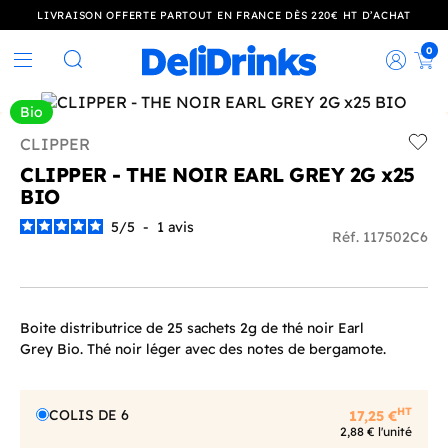
LIVRAISON OFFERTE PARTOUT EN FRANCE DÈS 220€ HT D’ACHAT
0
Rec
Rechercher
Bio
CLIPPER
Add t
CLIPPER - THE NOIR EARL GREY 2G x25
BIO
5
/
5
-
1
avis
Réf. 117502C6
Boite distributrice de 25 sachets 2g de thé noir Earl
Grey Bio. Thé noir léger avec des notes de bergamote.
HT
COLIS DE 6
17,25 €
2,88 € l'unité