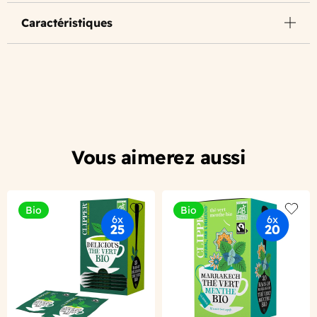
Caractéristiques
Vous aimerez aussi
Bio
Bio
Add to wishlist
Add to