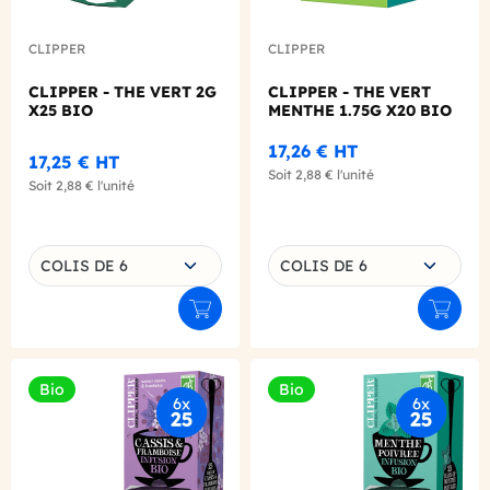
CLIPPER
CLIPPER
CLIPPER - THE VERT 2G
CLIPPER - THE VERT
X25 BIO
MENTHE 1.75G X20 BIO
17,26 €
HT
17,25 €
HT
Soit
2,88 €
l'unité
Soit
2,88 €
l'unité
Choisissez une déclinaison
Choisissez une déclinaison
COLIS DE 6
COLIS DE 6
Ajouter au panier
Ajouter
Bio
Bio
Add to wishlist
Add to