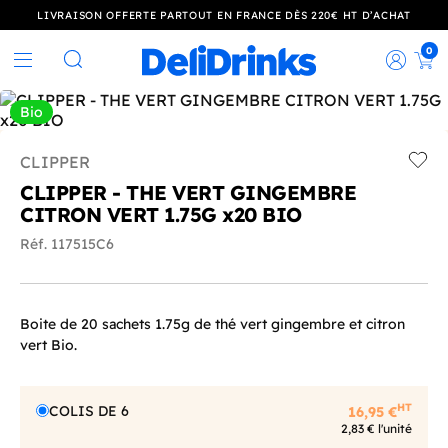
LIVRAISON OFFERTE PARTOUT EN FRANCE DÈS 220€ HT D’ACHAT
0
Rec
Rechercher
Bio
CLIPPER
Add t
CLIPPER - THE VERT GINGEMBRE
CITRON VERT 1.75G x20 BIO
Réf. 117515C6
Boite de 20 sachets 1.75g de thé vert gingembre et citron
vert Bio.
HT
COLIS DE 6
16,95 €
2,83 € l'unité