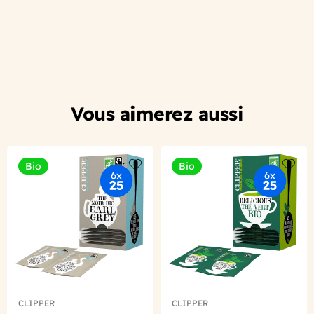
Vous aimerez aussi
Bio
Bio
Add to wishlist
Add to
CLIPPER
CLIPPER