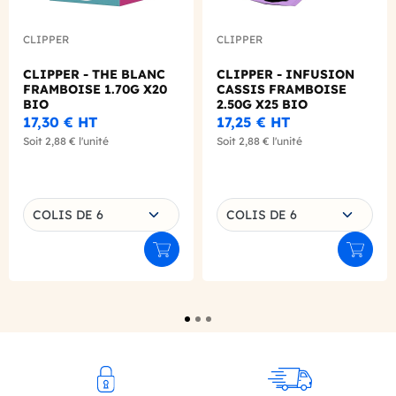
CLIPPER
CLIPPER
CLIPPER - THE BLANC
CLIPPER - INFUSION
FRAMBOISE 1.70G X20
CASSIS FRAMBOISE
BIO
2.50G X25 BIO
17,30 €
HT
17,25 €
HT
Soit
2,88 €
l'unité
Soit
2,88 €
l'unité
Choisissez une déclinaison
Choisissez une déclinaison
COLIS DE 6
COLIS DE 6
Ajouter au panier
Ajouter