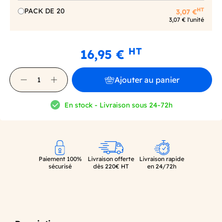
HT
PACK DE 20
3,07 €
3,07 € l'unité
HT
16,95 €
Ajouter au panier
En stock - Livraison sous 24-72h
Paiement 100%
Livraison offerte
Livraison rapide
sécurisé
dès 220€ HT
en 24/72h