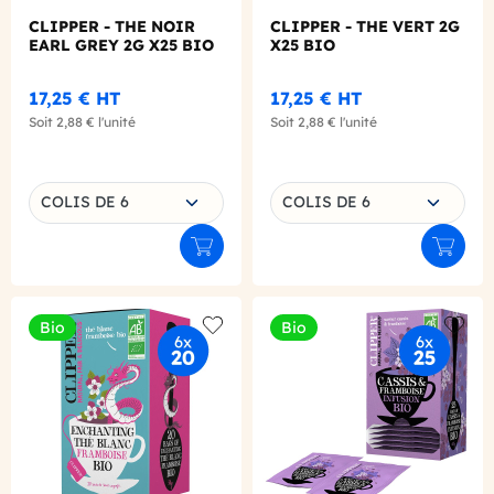
CLIPPER - THE NOIR
CLIPPER - THE VERT 2G
EARL GREY 2G X25 BIO
X25 BIO
17,25 €
HT
17,25 €
HT
Soit
2,88 €
l'unité
Soit
2,88 €
l'unité
Choisissez une déclinaison
Choisissez une déclinaison
COLIS DE 6
COLIS DE 6
Ajouter au panier
Ajouter
Bio
Bio
Add to wishlist
Add to