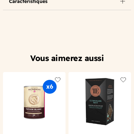
Caractéristiques
Vous aimerez aussi
Add to wishlist
Add to