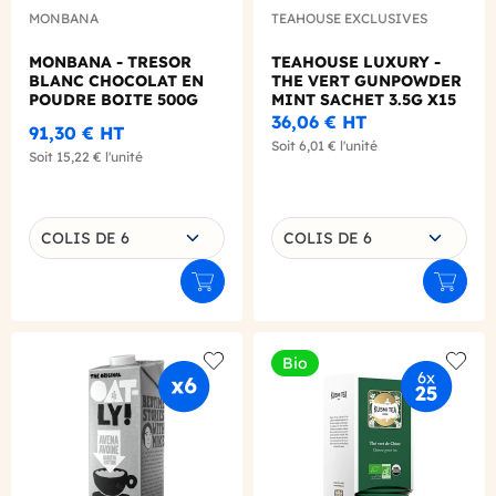
MONBANA
TEAHOUSE EXCLUSIVES
MONBANA - TRESOR
TEAHOUSE LUXURY -
BLANC CHOCOLAT EN
THE VERT GUNPOWDER
POUDRE BOITE 500G
MINT SACHET 3.5G X15
36,06 €
HT
91,30 €
HT
Soit
6,01 €
l'unité
Soit
15,22 €
l'unité
Choisissez une déclinaison
Choisissez une déclinaison
COLIS DE 6
COLIS DE 6
Ajouter au panier
Ajouter
Bio
Add to wishlist
Add to