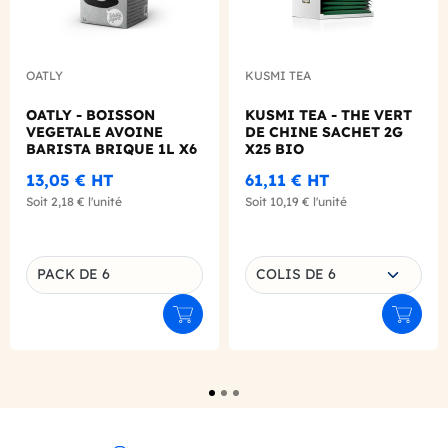
OATLY
KUSMI TEA
OATLY - BOISSON
KUSMI TEA - THE VERT
VEGETALE AVOINE
DE CHINE SACHET 2G
BARISTA BRIQUE 1L X6
X25 BIO
13,05 €
HT
61,11 €
HT
Soit
2,18 €
l'unité
Soit
10,19 €
l'unité
Choisissez une déclinaison
PACK DE 6
COLIS DE 6
Déclinaison du produit
Ajouter au panier
Ajouter