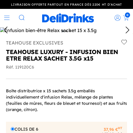
LIVRAISON OFFERTE PARTOUT EN FRANCE DÈS 220€ HT D’ACHAT
0
Rec
Rechercher
TEAHOUSE EXCLUSIVES
Add t
TEAHOUSE LUXURY - INFUSION BIEN
ETRE RELAX SACHET 3.5G x15
Réf. 119120C6
Boîte distributrice x 15 sachets 3.5g emballés
individuellement d'infusion Relax, mélange de plantes
(feuilles de mûres, fleurs de bleuet et tournesol) et aux fruits
(orange, citron).
HT
COLIS DE 6
37,96 €