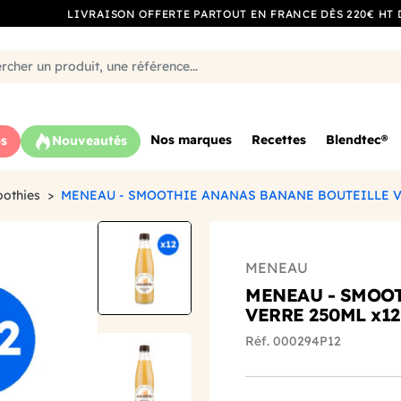
LIVRAISON OFFERTE PARTOUT EN FRANCE DÈS 220€ HT 
Nos marques
Recettes
Blendtec®
s
Nouveautés
othies
MENEAU - SMOOTHIE ANANAS BANANE BOUTEILLE V
MENEAU
MENEAU - SMOO
VERRE 250ML x12
Réf. 000294P12