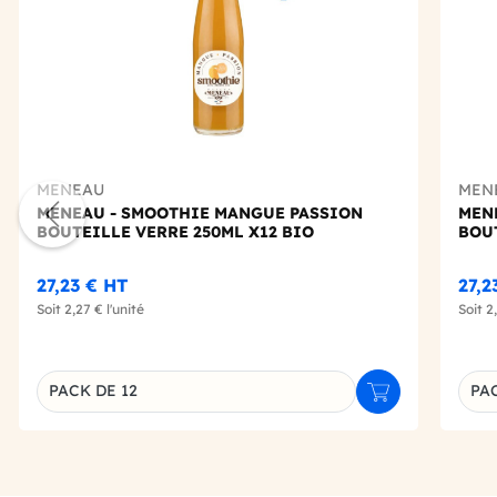
MENEAU
MEN
MENEAU - SMOOTHIE MANGUE PASSION
MEN
BOUTEILLE VERRE 250ML X12 BIO
BOUT
27,23 €
HT
27,2
Soit
2,27 €
l'unité
Soit
2
PACK DE 12
PAC
Ajouter au panie
Déclinaison du produit
Décl