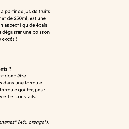
partir de jus de fruits
mat de 250ml, est une
 aspect liquide épais
de déguster une boisson
s excès !
ents
?
nt donc être
es dans une formule
formule goûter, pour
ecettes cocktails.
ananas* 14%, orange*),