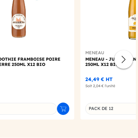
MENEAU
OOTHIE FRAMBOISE POIRE
MENEAU - JUS D'ANAN
ERRE 250ML X12 BIO
250ML X12 BIO
24,49 €
HT
Soit
2,04 €
l'unité
PACK DE 12
Ajouter au panier
u produit
Déclinaison du produi