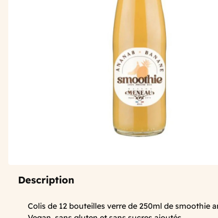
Description
Colis de 12 bouteilles verre de 250ml de smoothie
Vegan, sans gluten et sans sucres ajoutés.