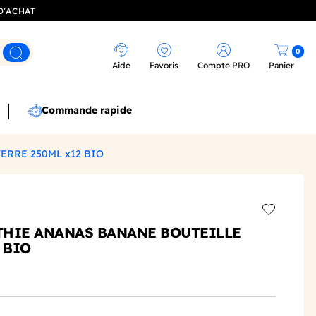
D’ACHAT
0
Rechercher
Aide
Favoris
Compte PRO
Panier
Commande rapide
ERRE 250ML x12 BIO
Add to wis
THIE ANANAS BANANE BOUTEILLE
 BIO