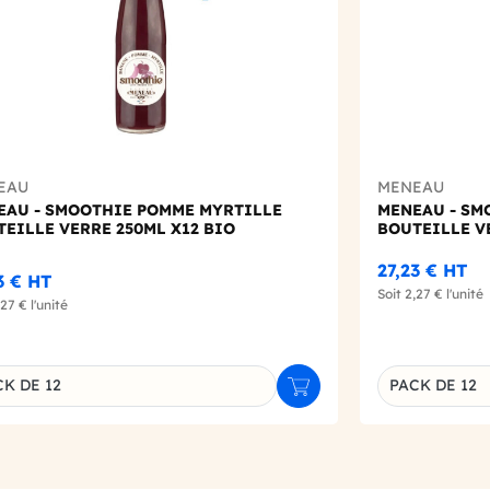
EAU
MENEAU
EAU - SMOOTHIE POMME MYRTILLE
MENEAU - SM
EILLE VERRE 250ML X12 BIO
BOUTEILLE V
27,23 €
HT
3 €
HT
Soit
2,27 €
l'unité
,27 €
l'unité
K DE 12
PACK DE 12
r
Ajouter au panier
inaison du produit
Déclinaison d