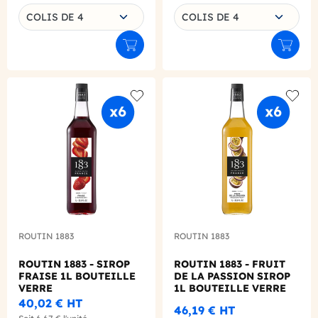
Choisissez une déclinaison
Choisissez une déclinaison
COLIS DE 4
COLIS DE 4
Ajouter au panier
Ajouter
Add to wishlist
Add to
ROUTIN 1883
ROUTIN 1883
ROUTIN 1883 - SIROP
ROUTIN 1883 - FRUIT
FRAISE 1L BOUTEILLE
DE LA PASSION SIROP
VERRE
1L BOUTEILLE VERRE
40,02 €
HT
46,19 €
HT