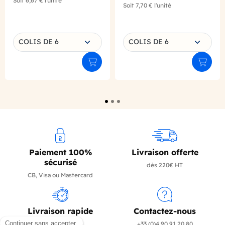
Soit
6,67 €
l'unité
Soit
7,70 €
l'unité
Choisissez une déclinaison
Choisissez une déclinaison
COLIS DE 6
COLIS DE 6
Ajouter au panier
Ajouter
Paiement 100%
Livraison offerte
sécurisé
dès 220€ HT
CB, Visa ou Mastercard
Livraison rapide
Contactez-nous
en 24/72h
+33 (0)4 90 91 20 80