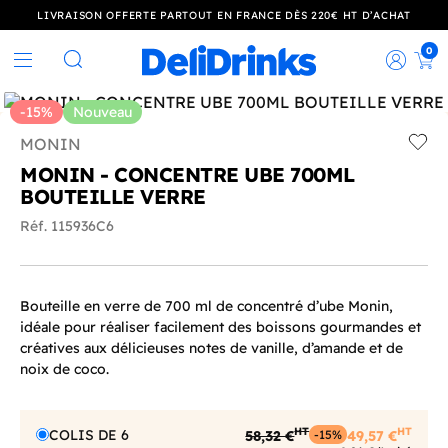
LIVRAISON OFFERTE PARTOUT EN FRANCE DÈS 220€ HT D’ACHAT
0
Rec
Rechercher
-15%
Nouveau
MONIN
Add t
MONIN - CONCENTRE UBE 700ML
BOUTEILLE VERRE
Réf. 115936C6
Bouteille en verre de 700 ml de concentré d’ube Monin,
idéale pour réaliser facilement des boissons gourmandes et
créatives aux délicieuses notes de vanille, d’amande et de
noix de coco.
HT
HT
COLIS DE 6
58,32 €
49,57 €
-15%