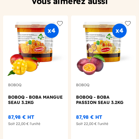
Vous aimerez aussi
Add to wishlist
Add to
BOBOQ
BOBOQ
BOBOQ - BOBA MANGUE
BOBOQ - BOBA
SEAU 3.2KG
PASSION SEAU 3.2KG
87,98 €
HT
87,98 €
HT
Soit
22,00 €
l'unité
Soit
22,00 €
l'unité