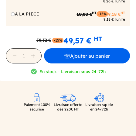
8,26 € l'unité
HT
HT
A LA PIECE
10,80 €
9,18 €
-15%
9,18 € l'unité
HT
49,57 €
58,32 €
-15%
Ajouter au panier
En stock - Livraison sous 24-72h
Paiement 100%
Livraison offerte
Livraison rapide
sécurisé
dès 220€ HT
en 24/72h