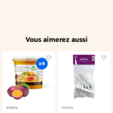
Vous aimerez aussi
Add to wishlist
Add to
BOBOQ
MONIN