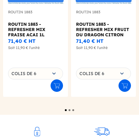
ROUTIN 1883
ROUTIN 1883
ROUTIN 1883 -
ROUTIN 1883 -
REFRESHER MIX
REFRESHER MIX FRUIT
FRAISE ACAI 1L
DU DRAGON CITRON
VERT 1L
71,40 €
HT
71,40 €
HT
Soit
11,90 €
l'unité
Soit
11,90 €
l'unité
Choisissez une déclinaison
Choisissez une déclinaison
COLIS DE 6
COLIS DE 6
Ajouter au panier
Ajouter