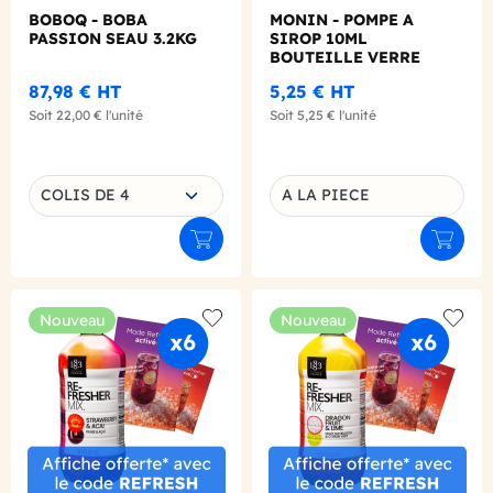
BOBOQ - BOBA
MONIN - POMPE A
PASSION SEAU 3.2KG
SIROP 10ML
BOUTEILLE VERRE
700ML
87,98 €
HT
5,25 €
HT
Soit
22,00 €
l'unité
Soit
5,25 €
l'unité
Choisissez une déclinaison
COLIS DE 4
A LA PIECE
Déclinaison du produit
Ajouter au panier
Ajouter
Nouveau
Nouveau
Add to wishlist
Add to