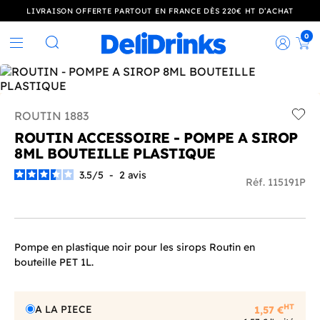
LIVRAISON OFFERTE PARTOUT EN FRANCE DÈS 220€ HT D’ACHAT
0
Rec
Rechercher
ROUTIN 1883
Add t
ROUTIN ACCESSOIRE - POMPE A SIROP
8ML BOUTEILLE PLASTIQUE
3.5
/
5
-
2
avis
Réf. 115191P
Pompe en plastique noir pour les sirops Routin en
bouteille PET 1L.
HT
A LA PIECE
1,57 €