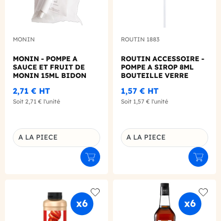
MONIN
ROUTIN 1883
MONIN - POMPE A
ROUTIN ACCESSOIRE -
SAUCE ET FRUIT DE
POMPE A SIROP 8ML
MONIN 15ML BIDON
BOUTEILLE VERRE
2,71 €
HT
1,57 €
HT
Soit
2,71 €
l'unité
Soit
1,57 €
l'unité
A LA PIECE
A LA PIECE
Déclinaison du produit
Déclinaison du produit
Ajouter au panier
Ajouter
Add to wishlist
Add to