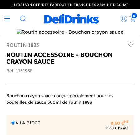
LIVRAISON OFFERTE PARTOUT EN FRANCE DÈS 220€ HT D’ACHAT
0
Rec
Rechercher
ROUTIN 1883
Add t
ROUTIN ACCESSOIRE - BOUCHON
CRAYON SAUCE
Réf. 115198P
Bouchon crayon sauce conçu spécialement pour les
bouteilles de sauce 500ml de routin 1883
HT
A LA PIECE
0,60 €
0,60 € l'unité