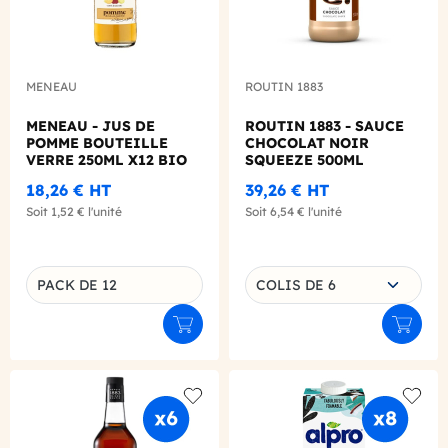
MENEAU
ROUTIN 1883
MENEAU - JUS DE
ROUTIN 1883 - SAUCE
POMME BOUTEILLE
CHOCOLAT NOIR
VERRE 250ML X12 BIO
SQUEEZE 500ML
18,26 €
HT
39,26 €
HT
Soit
1,52 €
l'unité
Soit
6,54 €
l'unité
Choisissez une déclinaison
PACK DE 12
COLIS DE 6
Déclinaison du produit
Ajouter au panier
Ajouter
Add to wishlist
Add to