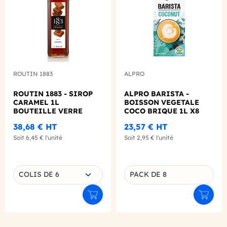
ROUTIN 1883
ALPRO
ROUTIN 1883 - SIROP
ALPRO BARISTA -
CARAMEL 1L
BOISSON VEGETALE
BOUTEILLE VERRE
COCO BRIQUE 1L X8
38,68 €
HT
23,57 €
HT
Soit
6,45 €
l'unité
Soit
2,95 €
l'unité
Choisissez une déclinaison
COLIS DE 6
PACK DE 8
Déclinaison du produit
Ajouter au panier
Ajouter