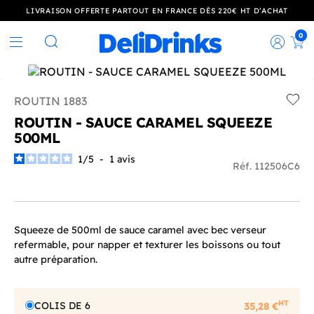
LIVRAISON OFFERTE PARTOUT EN FRANCE DÈS 220€ HT D’ACHAT
0
Rec
Rechercher
ROUTIN 1883
Add t
ROUTIN - SAUCE CARAMEL SQUEEZE
500ML
1
/
5
-
1
avis
Réf. 112506C6
Squeeze de 500ml de sauce caramel avec bec verseur
refermable, pour napper et texturer les boissons ou tout
autre préparation.
HT
COLIS DE 6
35,28 €