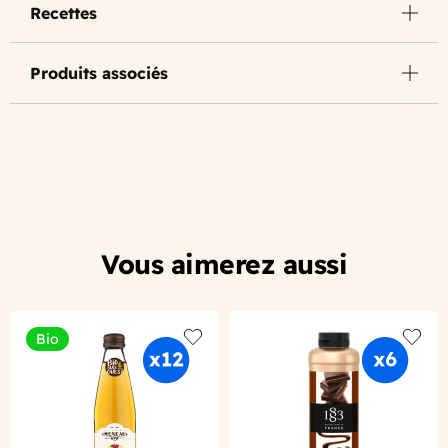
Recettes
Produits associés
Vous aimerez aussi
Bio
Add to wishlist
Add to