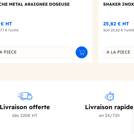
CHE METAL ARAIGNEE DOSEUSE
SHAKER INOX
7 €
HT
25,82 €
HT
,77 €
l'unité
Soit
25,82 €
l'unit
A PIECE
A LA PIECE
r
Ajouter au panier
inaison du produit
Déclinaison d
Livraison offerte
Livraison rapide
dès 220€ HT
en 24/72h