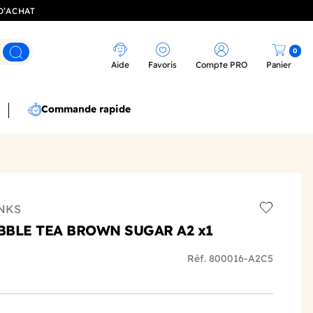
D’ACHAT
0
Rechercher
Aide
Favoris
Compte PRO
Panier
Commande rapide
NKS
Add to wis
UBBLE TEA BROWN SUGAR A2 x1
Réf. 800016-A2C5