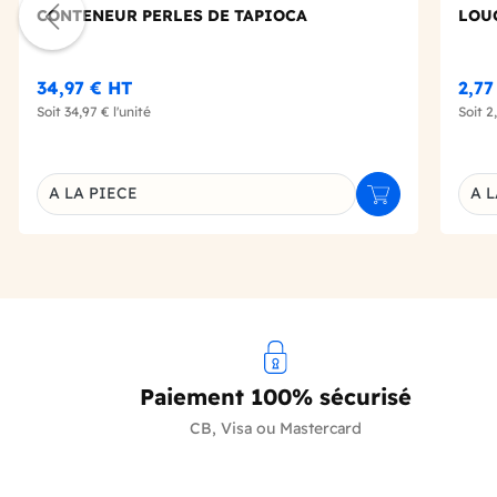
CONTENEUR PERLES DE TAPIOCA
LOU
34,97 €
HT
2,7
Soit
34,97 €
l'unité
Soit
2
A LA PIECE
A L
Ajouter au panie
Déclinaison du produit
Décl
Paiement 100% sécurisé
CB, Visa ou Mastercard