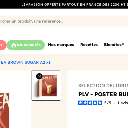
LIVRAISON OFFERTE PARTOUT EN FRANCE DÈS 220€ HT 
Nos marques
Recettes
Blendtec®
s
Nouveautés
 TEA BROWN SUGAR A2 x1
SELECTION DELIDRI
PLV - POSTER B
5
/
5
-
1
avis