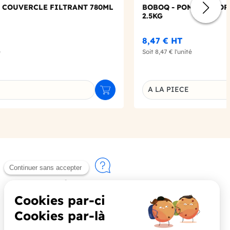
 COUVERCLE FILTRANT 780ML
BOBOQ - POMPE SIROP
2.5KG
8,47 €
HT
é
Soit
8,47 €
l'unité
A LA PIECE
Ajouter au panier
u produit
Déclinaison du produi
Contactez-nous
+33 (0)4 90 91 20 80