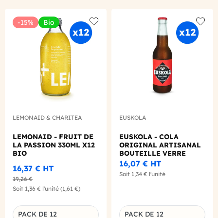
-15%
Bio
Add to wishlist
Add to
LEMONAID & CHARITEA
EUSKOLA
LEMONAID - FRUIT DE
EUSKOLA - COLA
LA PASSION 330ML X12
ORIGINAL ARTISANAL
BIO
BOUTEILLE VERRE
330ML X12
16,07 €
HT
16,37 €
HT
Soit
1,34 €
l'unité
19,26 €
Soit
1,36 €
l'unité
(1,61 €)
PACK DE 12
PACK DE 12