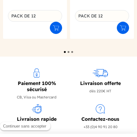
PACK DE 12
PACK DE 12
Déclinaison du produit
Déclinaison du produit
Ajouter au panier
Ajouter
Paiement 100%
Livraison offerte
sécurisé
dès 220€ HT
CB, Visa ou Mastercard
Livraison rapide
Contactez-nous
en 24/72h
+33 (0)4 90 91 20 80