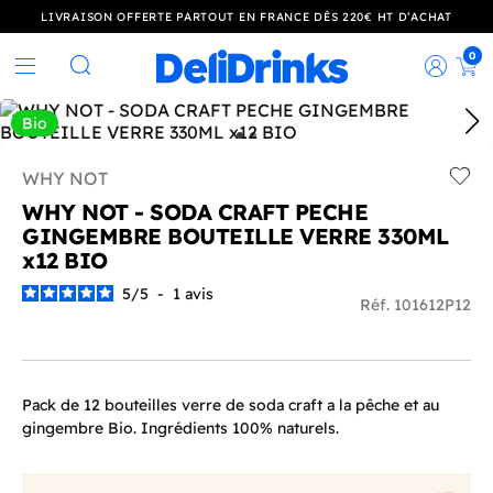
LIVRAISON OFFERTE PARTOUT EN FRANCE DÈS 220€ HT D’ACHAT
0
Rec
Rechercher
Bio
WHY NOT
Add t
WHY NOT - SODA CRAFT PECHE
GINGEMBRE BOUTEILLE VERRE 330ML
x12 BIO
5
/
5
-
1
avis
Réf. 101612P12
Pack de 12 bouteilles verre de soda craft a la pêche et au
gingembre Bio. Ingrédients 100% naturels.