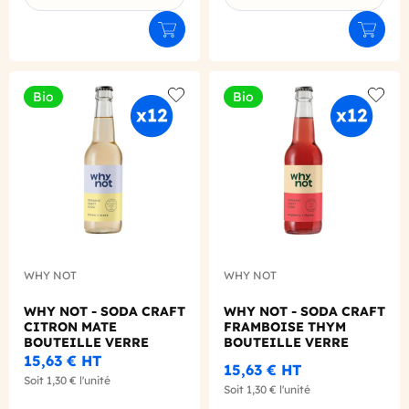
Déclinaison du produit
Déclinaison du produit
Ajouter au panier
Ajouter
Bio
Bio
Add to wishlist
Add to
WHY NOT
WHY NOT
WHY NOT - SODA CRAFT
WHY NOT - SODA CRAFT
CITRON MATE
FRAMBOISE THYM
BOUTEILLE VERRE
BOUTEILLE VERRE
330ML X12 BIO
330ML X12 BIO
15,63 €
HT
15,63 €
HT
Soit
1,30 €
l'unité
Soit
1,30 €
l'unité