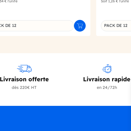
,34 €
l'unité
Soit
1,26 €
l'unité
K DE 12
PACK DE 12
r
Ajouter au panier
inaison du produit
Déclinaison d
Livraison offerte
Livraison rapide
dès 220€ HT
en 24/72h