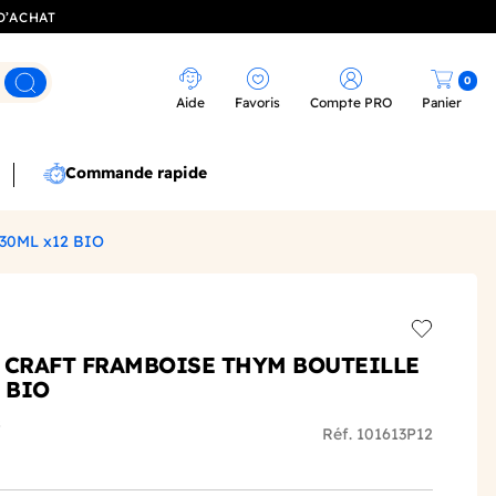
D’ACHAT
0
Rechercher
Aide
Favoris
Compte PRO
Panier
Commande rapide
30ML x12 BIO
Add to wis
 CRAFT FRAMBOISE THYM BOUTEILLE
 BIO
s
Réf. 101613P12