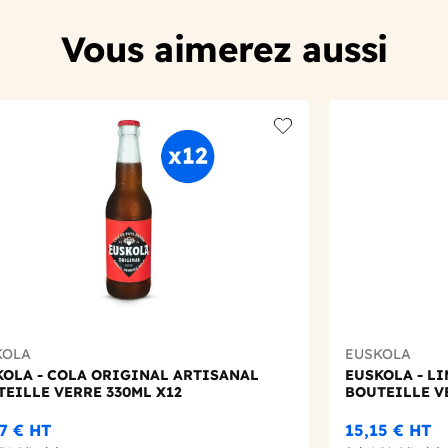
Vous aimerez aussi
t
Add to wishlist
KOLA
EUSKOLA
KOLA - COLA ORIGINAL ARTISANAL
EUSKOLA - L
EILLE VERRE 330ML X12
BOUTEILLE V
07 €
HT
15,15 €
HT