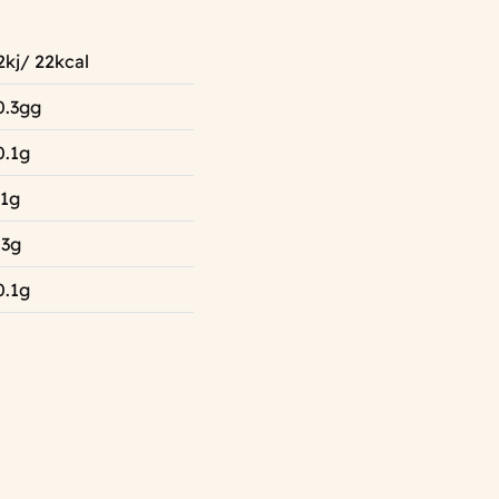
2kj/ 22kcal
0.3gg
0.1g
.1g
.3g
0.1g