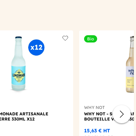
Bio
Add to wishlist
WHY NOT
IMONADE ARTISANALE
WHY NOT - SODA CRAF
ERRE 330ML X12
BOUTEILLE VERRE 330
15,63 €
HT