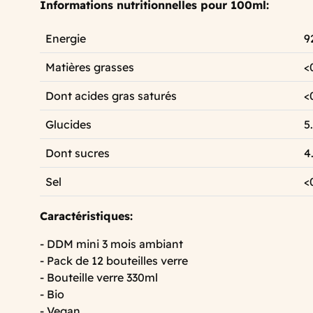
Informations nutritionnelles pour 100ml:
Energie
9
Matières grasses
<
Dont acides gras saturés
<
Glucides
5
Dont sucres
4
Sel
<
Caractéristiques:
- DDM mini 3 mois ambiant
- Pack de 12 bouteilles verre
- Bouteille verre 330ml
- Bio
- Vegan