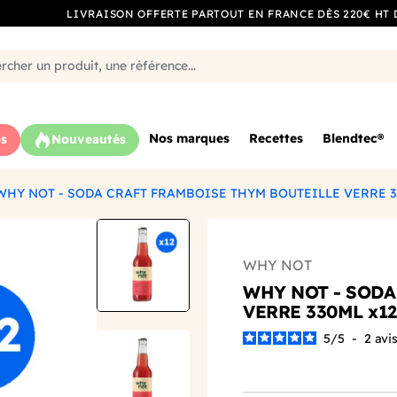
LIVRAISON OFFERTE PARTOUT EN FRANCE DÈS 220€ HT 
Nos marques
Recettes
Blendtec®
s
Nouveautés
WHY NOT - SODA CRAFT FRAMBOISE THYM BOUTEILLE VERRE 3
WHY NOT
WHY NOT - SODA
VERRE 330ML x12
5
/
5
-
2
avi