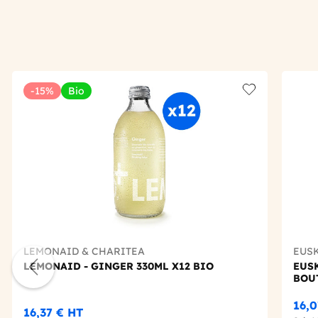
-15%
Bio
Add to wishlis
LEMONAID & CHARITEA
EUS
LEMONAID - GINGER 330ML X12 BIO
EUS
BOUT
16,
16,37 €
HT