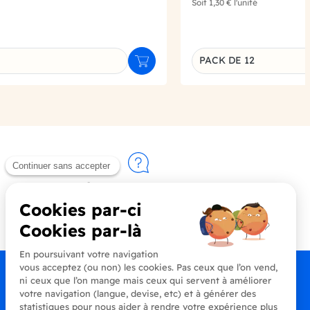
Soit
1,30 €
l'unité
PACK DE 12
Ajouter au panier
u produit
Déclinaison du produi
Contactez-nous
+33 (0)4 90 91 20 80