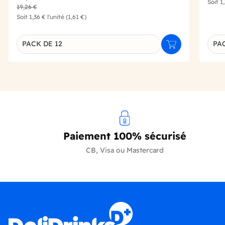
Soit
1
19,26 €
Soit
1,36 €
l'unité
(1,61 €)
PACK DE 12
PAC
Ajouter au panie
Déclinaison du produit
Décl
Paiement 100% sécurisé
CB, Visa ou Mastercard