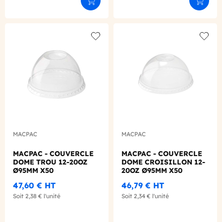
Ajouter au panier
Ajouter
Add to wishlist
Add to
MACPAC
MACPAC
MACPAC - COUVERCLE
MACPAC - COUVERCLE
DOME TROU 12-20OZ
DOME CROISILLON 12-
Ø95MM X50
20OZ Ø95MM X50
47,60 €
HT
46,79 €
HT
Soit
2,38 €
l'unité
Soit
2,34 €
l'unité