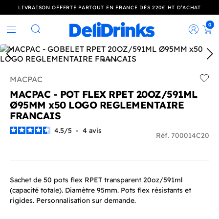
LIVRAISON OFFERTE PARTOUT EN FRANCE DÈS 220€ HT D’ACHAT
0
Rec
Rechercher
MACPAC
Add t
MACPAC - POT FLEX RPET 20OZ/591ML
Ø95MM x50 LOGO REGLEMENTAIRE
FRANCAIS
4.5
/
5
-
4
avis
Réf. 700014C20
Sachet de 50 pots flex RPET transparent 20oz/591ml
(capacité totale). Diamètre 95mm. Pots flex résistants et
rigides. Personnalisation sur demande.