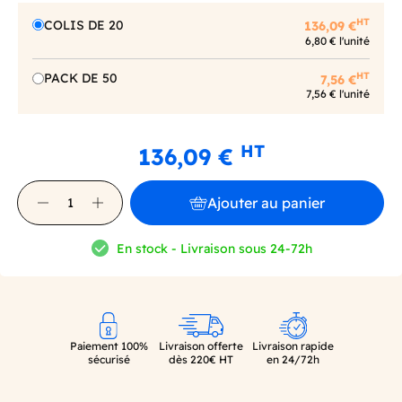
HT
COLIS DE 20
136,09 €
6,80 € l'unité
HT
PACK DE 50
7,56 €
7,56 € l'unité
HT
136,09 €
Ajouter au panier
En stock - Livraison sous 24-72h
Paiement 100%
Livraison offerte
Livraison rapide
sécurisé
dès 220€ HT
en 24/72h