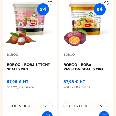
Add to wishlist
Add to
BOBOQ
BOBOQ
BOBOQ - BOBA LITCHI
BOBOQ - BOBA
SEAU 3.2KG
PASSION SEAU 3.2KG
87,98 €
HT
87,98 €
HT
Soit
22,00 €
l'unité
Soit
22,00 €
l'unité
Choisissez une déclinaison
Choisissez une déclinaison
COLIS DE 4
COLIS DE 4