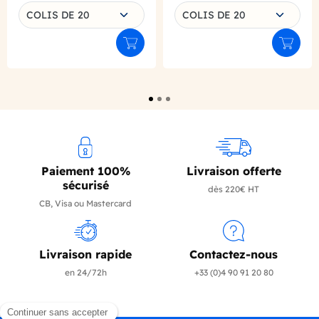
Choisissez une déclinaison
Choisissez une déclinaison
COLIS DE 20
COLIS DE 20
Ajouter au panier
Ajouter
Paiement 100%
Livraison offerte
sécurisé
dès 220€ HT
CB, Visa ou Mastercard
Livraison rapide
Contactez-nous
en 24/72h
+33 (0)4 90 91 20 80