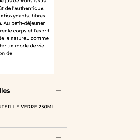
 jus de fruits issus
ût de l’authentique.
ntioxydants, fibres
. Au petit-déjeuner
er le corps et l’esprit
 de la nature… comme
pter un mode de vie
ion de
lles
UTEILLE VERRE 250ML