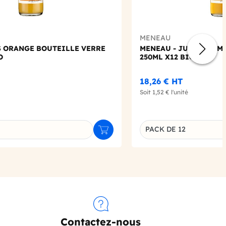
MENEAU
S ORANGE BOUTEILLE VERRE
MENEAU - JUS DE POM
O
250ML X12 BIO
18,26 €
HT
Soit
1,52 €
l'unité
PACK DE 12
Ajouter au panier
u produit
Déclinaison du produi
Contactez-nous