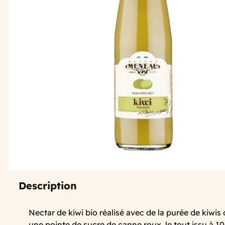
Description
Nectar de kiwi bio réalisé avec de la purée de kiwis
une pointe de sucre de canne roux, le tout issu à 10