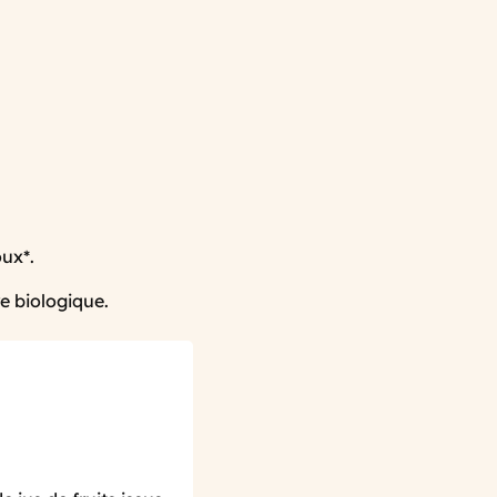
oux*.
re biologique.