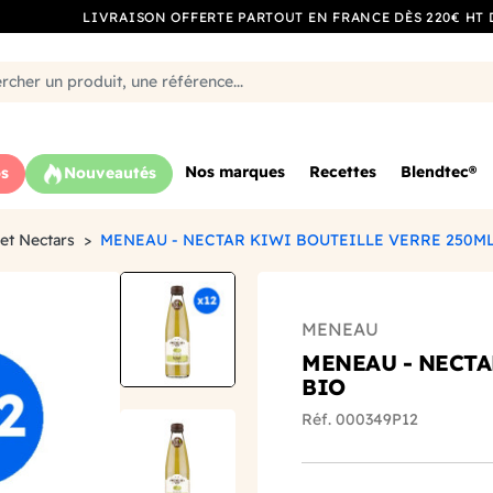
LIVRAISON OFFERTE PARTOUT EN FRANCE DÈS 220€ HT 
Nos marques
Recettes
Blendtec®
s
Nouveautés
 et Nectars
MENEAU - NECTAR KIWI BOUTEILLE VERRE 250ML
MENEAU
MENEAU - NECTA
BIO
Réf. 000349P12