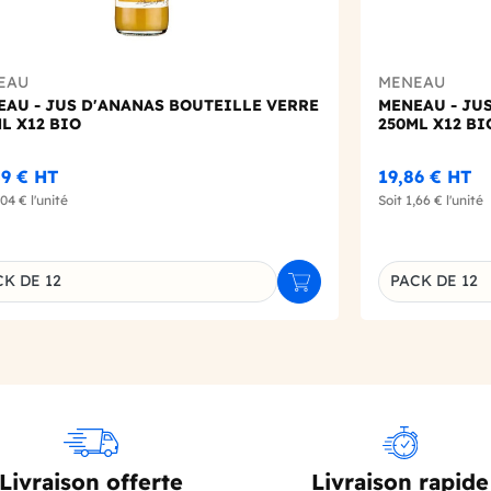
EAU
MENEAU
EAU - JUS D'ANANAS BOUTEILLE VERRE
MENEAU - JU
L X12 BIO
250ML X12 BI
49 €
HT
19,86 €
HT
,04 €
l'unité
Soit
1,66 €
l'unité
K DE 12
PACK DE 12
r
Ajouter au panier
inaison du produit
Déclinaison d
Livraison offerte
Livraison rapide