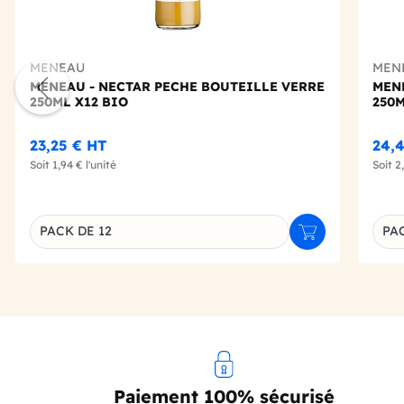
MENEAU
MEN
MENEAU - NECTAR PECHE BOUTEILLE VERRE
MEN
250ML X12 BIO
250M
23,25 €
HT
24,
Soit
1,94 €
l'unité
Soit
2
PACK DE 12
PAC
Ajouter au panie
Déclinaison du produit
Décl
Paiement 100% sécurisé