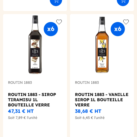
Ajouter au panier
Ajouter
Add to wishlist
Add to
ROUTIN 1883
ROUTIN 1883
ROUTIN 1883 - SIROP
ROUTIN 1883 - VANILLE
TIRAMISU 1L
SIROP 1L BOUTEILLE
BOUTEILLE VERRE
VERRE
47,31 €
HT
38,68 €
HT
Soit
7,89 €
l'unité
Soit
6,45 €
l'unité