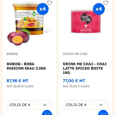
Add to wishlist
Add to
BOBOQ
DRINK ME CHAI
BOBOQ - BOBA
DRINK ME CHAI - CHAI
PASSION SEAU 3.2KG
LATTE SPICED BOITE
1KG
87,98 €
HT
77,00 €
HT
Soit
22,00 €
l'unité
Soit
19,25 €
l'unité
Choisissez une déclinaison
Choisissez une déclinaison
COLIS DE 4
COLIS DE 4