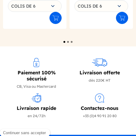
Choisissez une déclinaison
Choisissez une déclinaison
COLIS DE 6
COLIS DE 6
Ajouter au panier
Ajouter
Paiement 100%
Livraison offerte
sécurisé
dès 220€ HT
CB, Visa ou Mastercard
Livraison rapide
Contactez-nous
en 24/72h
+33 (0)4 90 91 20 80