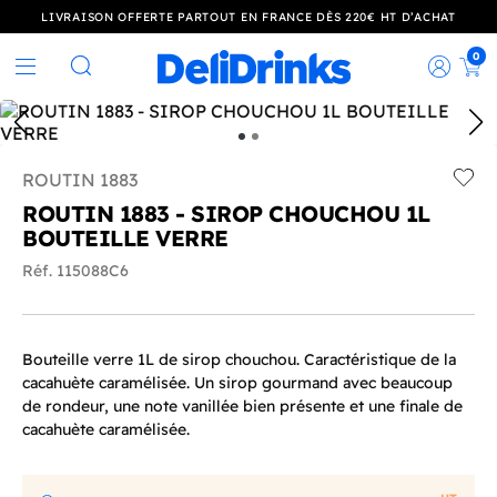
LIVRAISON OFFERTE PARTOUT EN FRANCE DÈS 220€ HT D’ACHAT
0
Rec
Rechercher
ROUTIN 1883
Add t
ROUTIN 1883 - SIROP CHOUCHOU 1L
BOUTEILLE VERRE
Réf. 115088C6
Bouteille verre 1L de sirop chouchou. Caractéristique de la
cacahuète caramélisée. Un sirop gourmand avec beaucoup
de rondeur, une note vanillée bien présente et une finale de
cacahuète caramélisée.